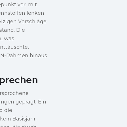
epunkt vor, mit
ennstoffen lenken
eizigen Vorschläge
stand. Die
, was
enttäuschte,
 UN-Rahmen hinaus
sprechen
ersprochene
ungen geprägt. Ein
d die
ein Basisjahr.