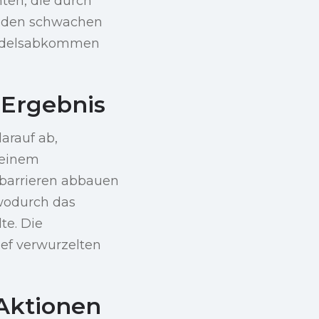
ten, die durch
n den schwachen
Handelsabkommen
 Ergebnis
darauf ab,
 einem
sbarrieren abbauen
wodurch das
te. Die
ef verwurzelten
Aktionen