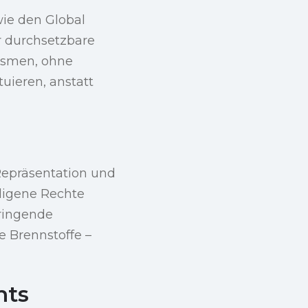
ie den Global
r durchsetzbare
ismen, ohne
tuieren, anstatt
Repräsentation und
digene Rechte
ringende
e Brennstoffe –
hts