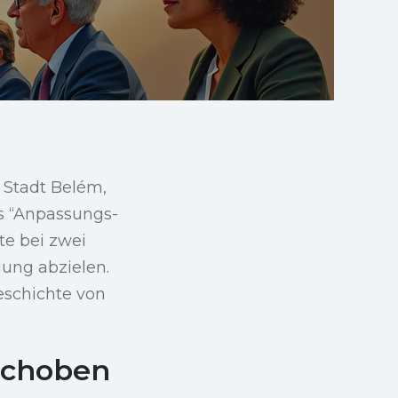
 Stadt Belém,
ls “Anpassungs-
te bei zwei
dung abzielen.
Geschichte von
schoben