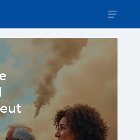
e
d
eut