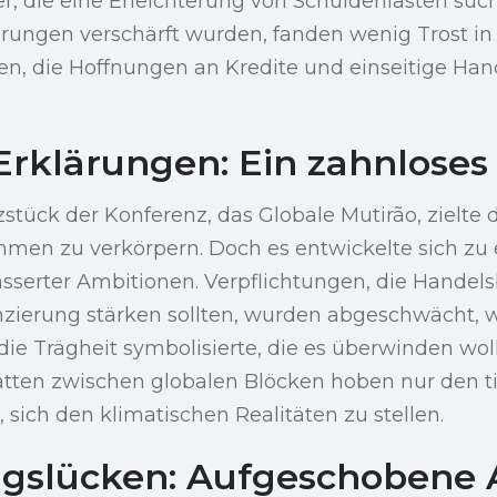
, die eine Erleichterung von Schuldenlasten such
rungen verschärft wurden, fanden wenig Trost i
gen, die Hoffnungen an Kredite und einseitige 
Erklärungen: Ein zahnloses
zstück der Konferenz, das Globale Mutirão, zielte 
men zu verkörpern. Doch es entwickelte sich zu
ässerter Ambitionen. Verpflichtungen, die Handel
nzierung stärken sollten, wurden abgeschwächt, 
e Trägheit symbolisierte, die es überwinden woll
tten zwischen globalen Blöcken hoben nur den ti
 sich den klimatischen Realitäten zu stellen.
gslücken: Aufgeschobene 