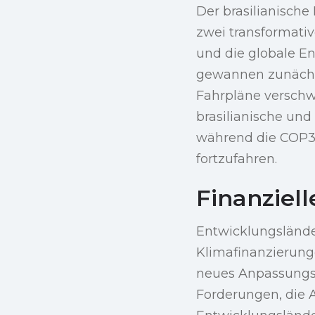
Der brasilianische
zwei transformati
und die globale E
gewannen zunächst
Fahrpläne versch
brasilianische und
während die COP30
fortzufahren.
Finanziel
Entwicklungslände
Klimafinanzierunge
neues Anpassungsf
Forderungen, die A