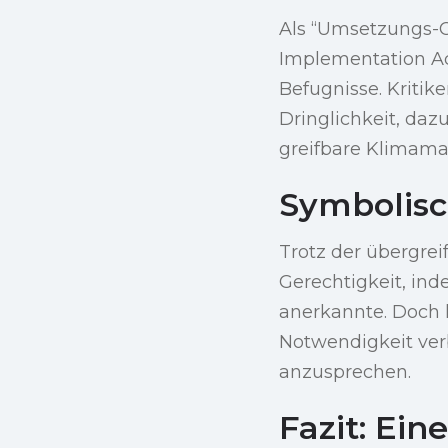
Als “Umsetzungs-C
Implementation Ac
Befugnisse. Kriti
Dringlichkeit, daz
greifbare Klimama
Symbolisc
Trotz der übergre
Gerechtigkeit, in
anerkannte. Doch 
Notwendigkeit verb
anzusprechen.
Fazit: Ein