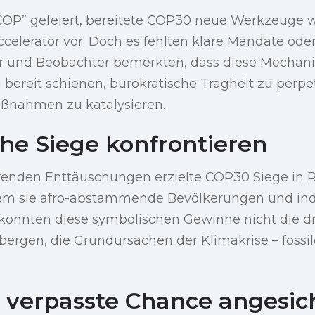
OP” gefeiert, bereitete COP30 neue Werkzeuge w
celerator vor. Doch es fehlten klare Mandate ode
ker und Beobachter bemerkten, dass diese Mechan
u bereit schienen, bürokratische Trägheit zu perpe
ßnahmen zu katalysieren.
he Siege konfrontieren
ifenden Enttäuschungen erzielte COP30 Siege in 
dem sie afro-abstammende Bevölkerungen und in
konnten diese symbolischen Gewinne nicht die d
ergen, die Grundursachen der Klimakrise – fossil
e verpasste Chance angesic