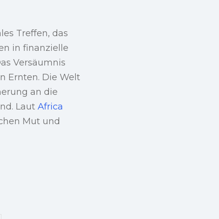
es Treffen, das
n in finanzielle
 Das Versäumnis
n Ernten. Die Welt
nerung an die
ind. Laut
Africa
schen Mut und