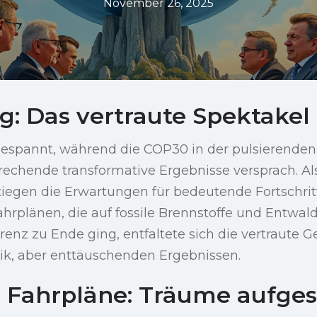
November 26, 2025
g: Das vertraute Spektakel
gespannt, während die COP30 in der pulsierenden
sprechende transformative Ergebnisse versprach. A
tiegen die Erwartungen für bedeutende Fortschrit
rplänen, die auf fossile Brennstoffe und Entwal
renz zu Ende ging, entfaltete sich die vertraute 
rik, aber enttäuschenden Ergebnissen.
 Fahrpläne: Träume aufge