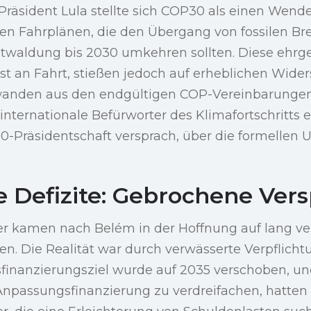
 Präsident Lula stellte sich COP30 als einen Wend
ven Fahrplänen, die den Übergang von fossilen Br
ntwaldung bis 2030 umkehren sollten. Diese ehrg
 an Fahrt, stießen jedoch auf erheblichen Wider
wanden aus den endgültigen COP-Vereinbarungen
 internationale Befürworter des Klimafortschritts 
-Präsidentschaft versprach, über die formellen
le Defizite: Gebrochene Ver
r kamen nach Belém in der Hoffnung auf lang v
n. Die Realität war durch verwässerte Verpflicht
inanzierungsziel wurde auf 2035 verschoben, un
npassungsfinanzierung zu verdreifachen, hatten k