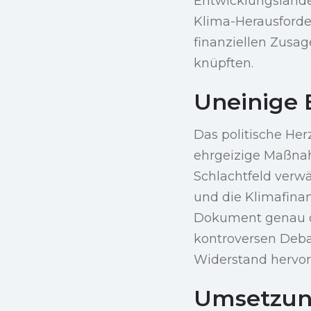
Entwicklungsländer
Klima-Herausforde
finanziellen Zusa
knüpften.
Uneinige 
Das politische Her
ehrgeizige Maßnah
Schlachtfeld verw
und die Klimafina
Dokument genau di
kontroversen Deba
Widerstand hervor,
Umsetzun