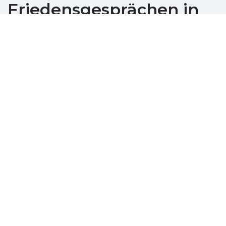
Friedensgesprächen in
Miami trotz andauernder
Konflikte
Dezember 08, 2025
Inmitten erhöhter Spannungen und
russischer Fortschritte in der Ukraine findet
Selenskyj Hoffnung in Friedensgesprächen in
Miami.