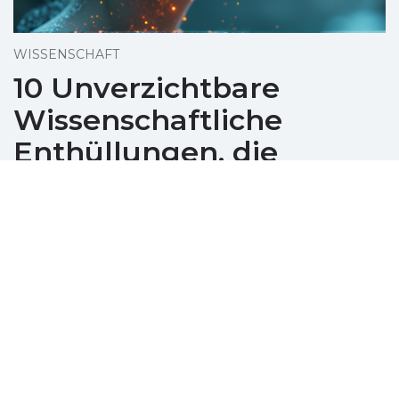
WISSENSCHAFT
10 Unverzichtbare
Wissenschaftliche
Enthüllungen, die
Australien 2025
Bewegen
Dezember 08, 2025
Entdecken Sie die transformierenden
wissenschaftlichen Durchbrüche und
Ereignisse, die Australien im Jahr 2025
geprägt haben, von KI-Innovationen bis hin zu
Umweltproblemen.