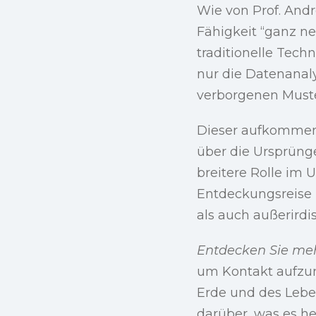
Wie von Prof. Andr
Fähigkeit “ganz n
traditionelle Tech
nur die Datenanal
verborgenen Muste
Dieser aufkommend
über die Ursprünge
breitere Rolle im 
Entdeckungsreise 
als auch außerirdi
Entdecken Sie meh
um Kontakt aufzun
Erde und des Lebe
darüber, was es he