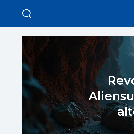
Revo
Aliens
al