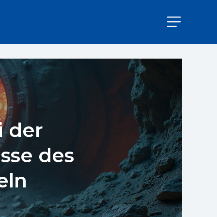
i der
sse des
eln