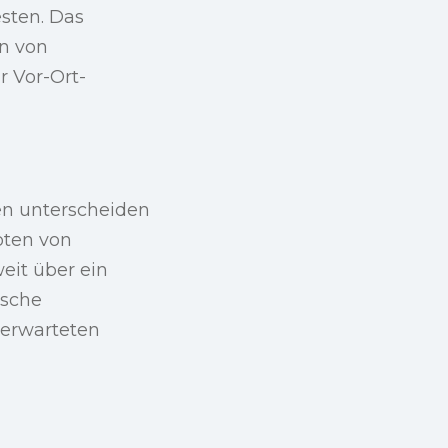
sten. Das
n von
r Vor-Ort-
en unterscheiden
oten von
eit über ein
ische
erwarteten