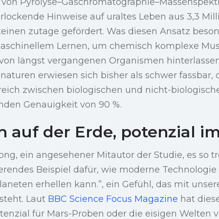
z von Pyrolyse–Gaschromatographie–Massenspekt
rlockende Hinweise auf uraltes Leben aus 3,3 Mill
teinen zutage gefördert. Was diesen Ansatz beson
maschinellem Lernen, um chemisch komplexe Mus
ie von längst vergangenen Organismen hinterlasse
naturen erwiesen sich bisher als schwer fassbar,
reich zwischen biologischen und nicht-biologisc
nden Genauigkeit von 90 %.
h auf der Erde, potenzial 
ng, ein angesehener Mitautor der Studie, es so tr
irierendes Beispiel dafür, wie moderne Technologie 
aneten erhellen kann.”, ein Gefühl, das mit unse
steht. Laut
BBC Science Focus Magazine
hat dies
enzial für Mars-Proben oder die eisigen Welten 