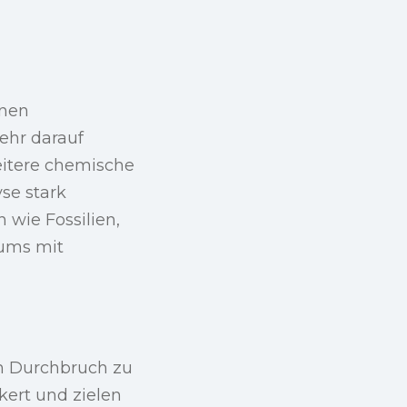
inen
ehr darauf
eitere chemische
yse stark
 wie Fossilien,
sums mit
m Durchbruch zu
kert und zielen