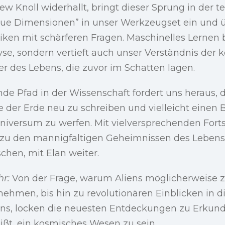
ew Knoll widerhallt, bringt dieser Sprung in der 
eue Dimensionen” in unser Werkzeugset ein und 
niken mit schärferen Fragen. Maschinelles Lernen 
yse, sondern vertieft auch unser Verständnis der
r des Lebens, die zuvor im Schatten lagen.
e Pfad in der Wissenschaft fordert uns heraus, 
 der Erde neu zu schreiben und vielleicht einen B
Universum zu werfen. Mit vielversprechenden Forts
zu den mannigfaltigen Geheimnissen des Lebens,
schen, mit Elan weiter.
r:
Von der Frage, warum Aliens möglicherweise z
ehmen, bis hin zu revolutionären Einblicken in d
ns, locken die neuesten Entdeckungen zu Erkun
ißt, ein kosmisches Wesen zu sein.