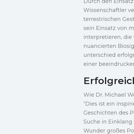
Durch den Einsat
Wissenschaftler ve
terrestrischen Ges
sein Einsatz von 
interpretieren, d
nuancierten Biosig
unterschied erfolg
einer beeindrucke
Erfolgreic
Wie Dr. Michael Wo
“Dies ist ein insp
Geschichten des Pl
Suche in Einklang 
Wunder großes Pot