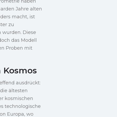
rometrie haben
iarden Jahre alten
ders macht, ist
ter zu
n wurden. Diese
 doch das Modell
hen Proben mit
im Kosmos
effend ausdrückt:
die ältesten
rer kosmischen
es technologische
von Europa, wo