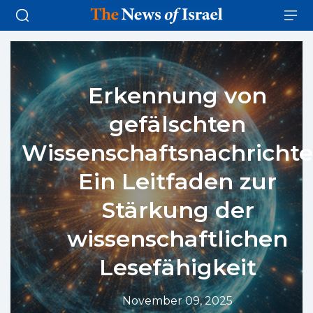
Erkennung von
gefälschten
Wissenschaftsnachrichte
Ein Leitfaden zur
Stärkung der
wissenschaftlichen
Lesefähigkeit
November 09, 2025