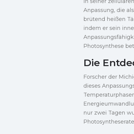
In seiner zellulär
Anpassung, die als
brütend heißen Täl
indem er sein inn
Anpassungsfähigkei
Photosynthese betr
Die Entde
Forscher der Mich
dieses Anpassungs
Temperaturphasen
Energieumwandlung
nur zwei Tagen w
Photosyntheserate