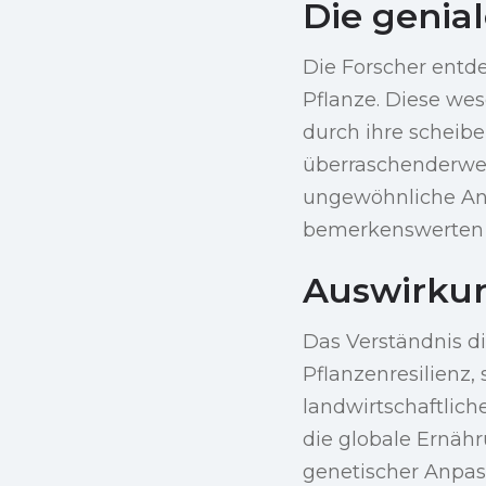
Die genia
Die Forscher entde
Pflanze. Diese we
durch ihre scheib
überraschenderwei
ungewöhnliche An
bemerkenswerten e
Auswirkun
Das Verständnis d
Pflanzenresilienz,
landwirtschaftlic
die globale Ernähr
genetischer Anpass