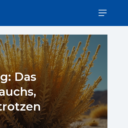
g: Das
auchs,
trotzen