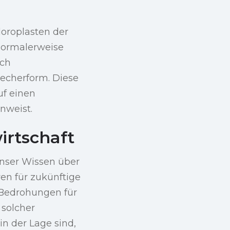
loroplasten der
normalerweise
ich
Becherform. Diese
f einen
nweist.
irtschaft
unser Wissen über
ven für zukünftige
 Bedrohungen für
 solcher
in der Lage sind,