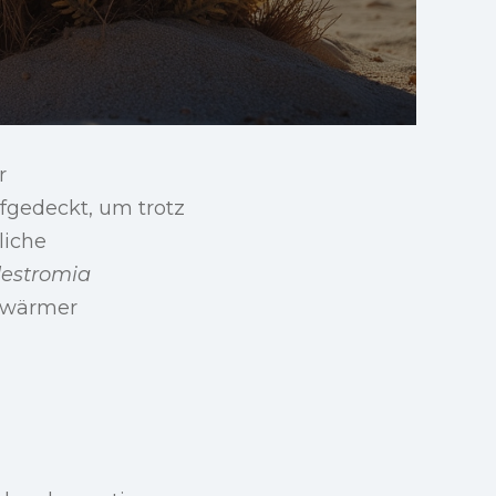
r
fgedeckt, um trotz
liche
destromia
r wärmer