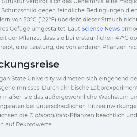
en Struktur verbirgt sich das Geheimnis: eine mögl
 Schutzschild gegen feindliche Bedingungen dient
ern von 50°C (122°F) überlebt dieser Strauch nicht
eres Gefüge umgestaltet. Laut
Science News
ermög
t der Pflanze, dass sie bei erstaunlichen 47°C o
eibt, eine Leistung, die von anderen Pflanzen nich
ckungsreise
igan State University widmeten sich eingehend d
geheimnisses. Durch akribische Laborexperimente
 maßen sie das außergewöhnliche Wachstum un
sraten bei unterschiedlichen Hitzeeinwirkungen
uchsen die
T. oblongifolia
-Pflanzen beachtlich und
n auf Rekordwerte.