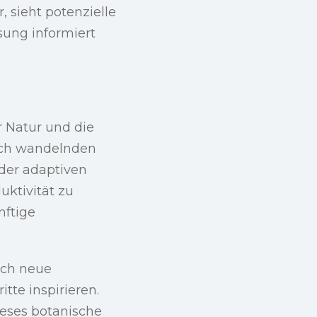
 sieht potenzielle
ung informiert
er Natur und die
sich wandelnden
der adaptiven
uktivität zu
nftige
uch neue
tte inspirieren.
eses botanische