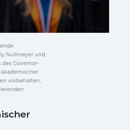
chende
lly Nullmeyer und
s des Governor-
n akademischer
en vorbehalten,
rierenden
ischer