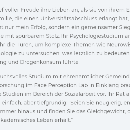
f voller Freude ihre Lieben an, als sie von ihrem Er
ilie, die einen Universitätsabschluss erlangt hat, 
t nur mein Erfolg, sondern ein gemeinsamer Sieg
 sie mit spürbarem Stolz. Ihr Psychologiestudium a
e ihr die Türen, um komplexe Themen wie Neurow
hologie zu untersuchen, was letztlich zu bedeute
ung und Drogenkonsum führte.
spruchsvolles Studium mit ehrenamtlicher Gemeind
rschung im Face Perception Lab in Einklang brach
 Studien im Bereich der Sozialarbeit vor. Ihr Rat 
 einfach, aber tiefgründig: “Seien Sie neugierig, e
immer hinaus und finden Sie das Gleichgewicht, d
akademisches Leben erhält.”