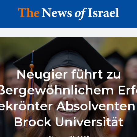
Neugier führt zu
ßergewöhnlichem Erf
ekrönter Absolventen
Brock Universität