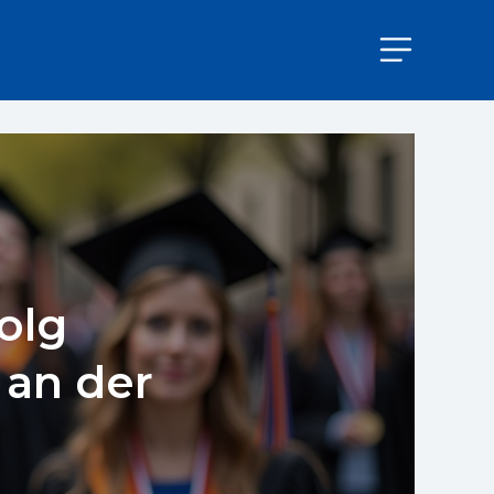
olg
 an der