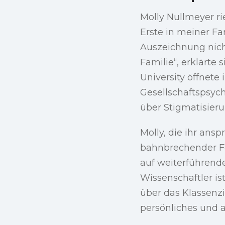
Molly Nullmeyer rie
Erste in meiner Fam
Auszeichnung nich
Familie“, erklärte
University öffnet
Gesellschaftspsyc
über Stigmatisier
Molly, die ihr an
bahnbrechender Fo
auf weiterführende
Wissenschaftler ist
über das Klassenz
persönliches und 