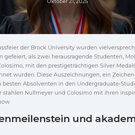
Oktober 21, 2025
lussfeier der Brock University wurden vielverspre
n gefeiert, als zwei herausragende Studenten, Mo
olosimo, mit den prestigeträchtigen Silver Medal
hnet wurden. Diese Auszeichnungen, ein Zeiche
en besten Absolventen in den Undergraduate-Studi
r stahlen Nullmeyer und Colosimo mit ihren inspi
how.
ienmeilenstein und akadem