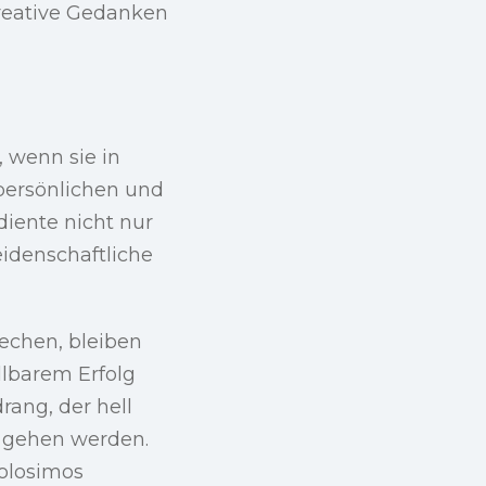
kreative Gedanken
 wenn sie in
persönlichen und
iente nicht nur
eidenschaftliche
echen, bleiben
llbarem Erfolg
rang, der hell
g gehen werden.
olosimos