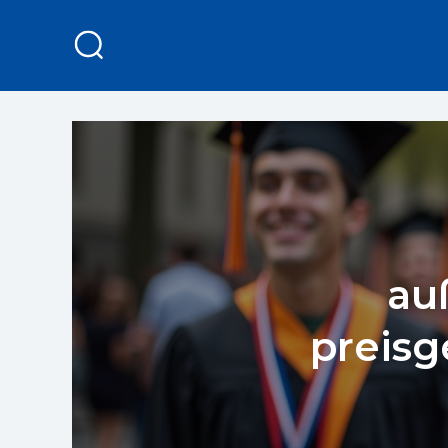
au
preisg