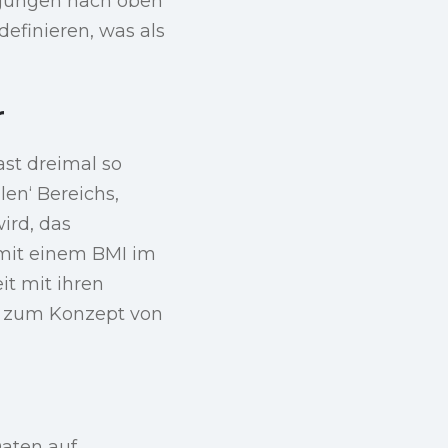
ngungen nach oben
efinieren, was als
r
st dreimal so
en‘ Bereichs,
ird, das
 mit einem BMI im
it mit ihren
n zum Konzept von
Daten auf