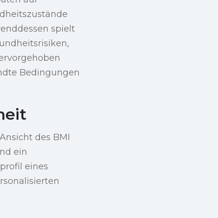
ndheitszustände
renddessen spielt
undheitsrisiken,
hervorgehoben
wandte Bedingungen
eit
 Ansicht des BMI
und ein
rofil eines
rsonalisierten