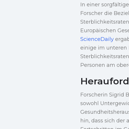
In einer sorgfält
Forscher die Bezi
Sterblichkeitsrat
Europäischen Gesel
ScienceDaily
ergab
einige im unteren 
Sterblichkeitsrat
Personen am ober
Heraufor
Forscherin Sigrid 
sowohl Untergewich
Gesundheitsherausf
hin, dass sich der