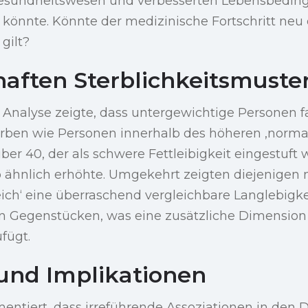
 Gesundheitswesen und verbesserten Lebensbedi
önnte. Könnte der medizinische Fortschritt neu d
gilt?
haften Sterblichkeitsmuste
Analyse zeigte, dass untergewichtige Personen fa
erben wie Personen innerhalb des höheren ‚normal
er 40, der als schwere Fettleibigkeit eingestuft w
ko ähnlich erhöhte. Umgekehrt zeigten diejenigen
ch‘ eine überraschend vergleichbare Langlebigke
n Gegenstücken, was eine zusätzliche Dimensio
ufügt.
 und Implikationen
mentiert, dass irreführende Assoziationen in den 