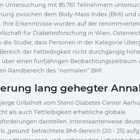
igen Untersuchung mit 85.761 Teilnehmern untersu
ehung zwischen dem Body-Mass-Index (BMI) und 
en. Ihre Erkenntnisse wurden auf der renommierte
lschaft für Diabetesforschung in Wien, Österreich,
 die Studie, dass Personen in der Kategorie Übe
Bereich der Fettleibigkeit nicht durchgängig höh
en über einen fünfjährigen Beobachtungszeitraum 
en Randbereich des “normalen” BMI.
derung lang gehegter Ann
Bjerge Gribsholt vom Steno Diabetes Center Aarhu
t als auch Fettleibigkeit erhebliche globale
orderungen darstellen. Interessanterweise deute
 als ‚gesund‘ betrachtete BMI-Bereich (20 - 25) auf