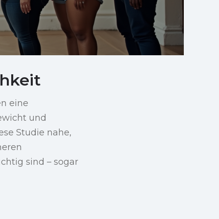
hkeit
en eine
ewicht und
ese Studie nahe,
heren
chtig sind – sogar