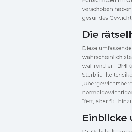
Fortschritten im
verschoben haben k
gesundes Gewicht 
Die rätsel
Diese umfassende 
wahrscheinlich st
während ein BMI üb
Sterblichkeitsrisi
‚Übergewichtsberei
normalgewichtige
“fett, aber fit” hinz
Einblicke
Dr. Gribsholt argu