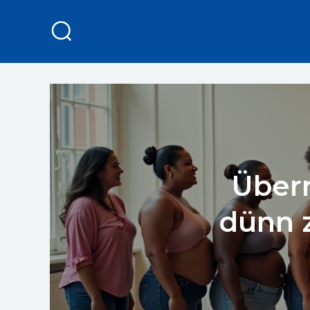
Überr
dünn z