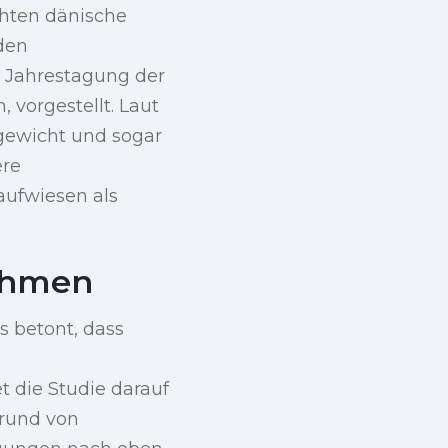
chten dänische
den
n Jahrestagung der
 vorgestellt. Laut
rgewicht und sogar
ere
aufwiesen als
ahmen
s betont, dass
t die Studie darauf
grund von