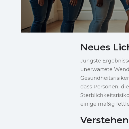
Neues Lic
Jüngste Ergebniss
unerwartete Wendu
Gesundheitsrisiken
dass Personen, di
Sterblichkeitsrisi
einige mäßig fettl
Verstehen