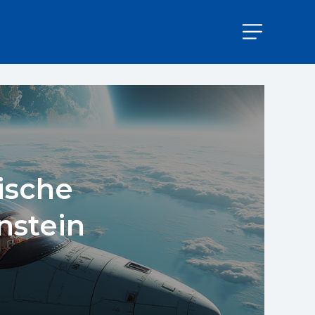
ische
nstein