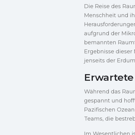
Die Reise des Rau
Menschheit und ih
Herausforderunge
aufgrund der Mikro
bemannten Raumfa
Ergebnisse dieser 
jenseits der Erdu
Erwartete
Während das Raums
gespannt und hofft
Pazifischen Ozean 
Teams, die bestreb
Im Wesentlichen is