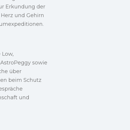
zur Erkundung der
, Herz und Gehirn
raumexpeditionen.
e Low,
 AstroPeggy sowie
äche über
ten beim Schutz
Gespräche
nschaft und