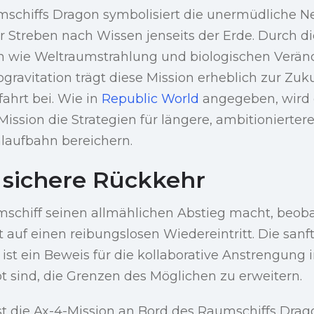
mschiffs Dragon symbolisiert die unermüdliche N
r Streben nach Wissen jenseits der Erde. Durch d
n wie Weltraumstrahlung und biologischen Verä
gravitation trägt diese Mission erheblich zur Zuk
hrt bei. Wie in
Republic World
angegeben, wird e
Mission die Strategien für längere, ambitionierter
mlaufbahn bereichern.
 sichere Rückkehr
chiff seinen allmählichen Abstieg macht, beoba
 auf einen reibungslosen Wiedereintritt. Die san
ist ein Beweis für die kollaborative Anstrengung i
t sind, die Grenzen des Möglichen zu erweitern.
t die Ax-4-Mission an Bord des Raumschiffs Drago