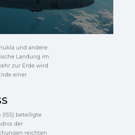
Shukla und andere
orische Landung im
ehr zur Erde wird
Ende einer
SS
ISS) beteiligte
ndnis der
chungen reichten