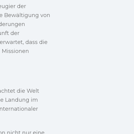
eugier der
ie Bewältigung von
nderungen
unft der
rwartet, dass die
e Missionen
chtet die Welt
fte Landung im
nternationaler
n nicht nur eine