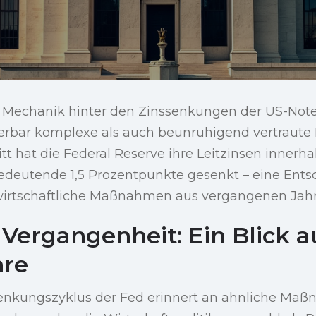
r Mechanik hinter den Zinssenkungen der US-No
rbar komplexe als auch beunruhigend vertraute R
itt hat die Federal Reserve ihre Leitzinsen innerh
edeutende 1,5 Prozentpunkte gesenkt – eine Ents
wirtschaftliche Maßnahmen aus vergangenen Jah
Vergangenheit: Ein Blick a
hre
senkungszyklus der Fed erinnert an ähnliche Ma