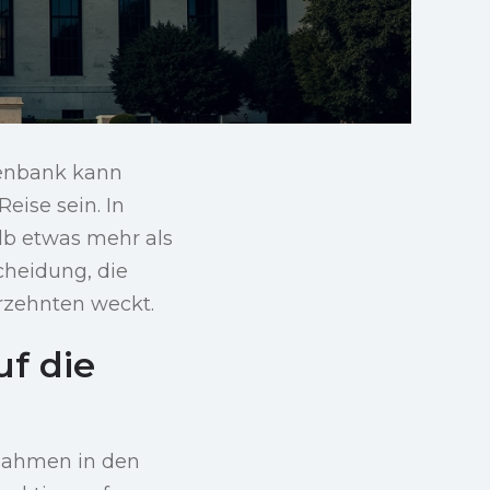
tenbank kann
eise sein. In
alb etwas mehr als
cheidung, die
rzehnten weckt.
uf die
ßnahmen in den