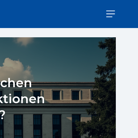
ichen
ktionen
?