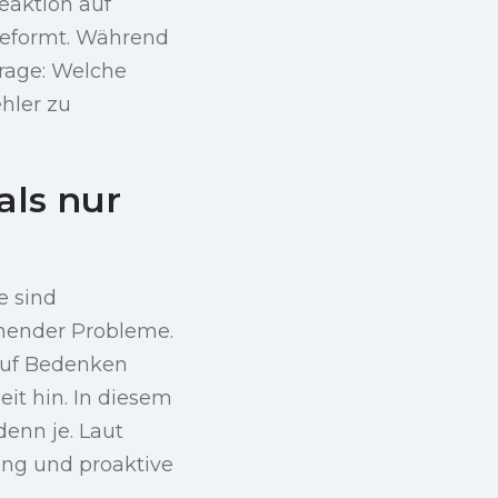
eaktion auf
 geformt. Während
Frage: Welche
hler zu
als nur
e sind
ohender Probleme.
 auf Bedenken
eit hin. In diesem
enn je. Laut
ung und proaktive