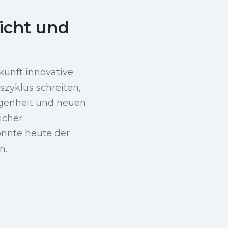
sicht und
kunft innovative
zyklus schreiten,
ngenheit und neuen
icher
önnte heute der
n.