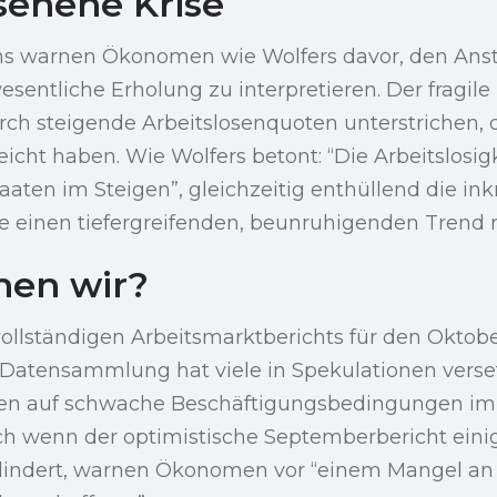
sehene Krise
ns warnen Ökonomen wie Wolfers davor, den Anst
wesentliche Erholung zu interpretieren. Der fragil
rch steigende Arbeitslosenquoten unterstrichen, 
eicht haben. Wie Wolfers betont: “Die Arbeitslosigk
aaten im Steigen”, gleichzeitig enthüllend die in
 einen tiefergreifenden, beunruhigenden Trend re
hen wir?
vollständigen Arbeitsmarktberichts für den Oktob
Datensammlung hat viele in Spekulationen verset
ten auf schwache Beschäftigungsbedingungen im
h wenn der optimistische Septemberbericht eini
lindert, warnen Ökonomen vor “einem Mangel an