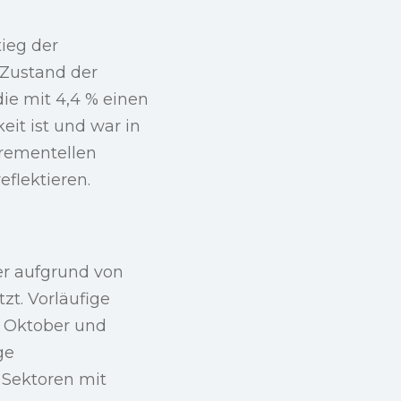
ieg der
e Zustand der
die mit 4,4 % einen
eit ist und war in
krementellen
flektieren.
er aufgrund von
zt. Vorläufige
 Oktober und
ge
 Sektoren mit