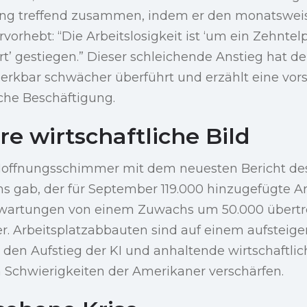
örung treffend zusammen, indem er den monatswei
rvorhebt: “Die Arbeitslosigkeit ist ‘um ein Zehntelp
t’ gestiegen.” Dieser schleichende Anstieg hat d
erkbar schwächer überführt und erzählt eine vors
che Beschäftigung.
re wirtschaftliche Bild
Hoffnungsschimmer mit dem neuesten Bericht de
s gab, der für September 119.000 hinzugefügte Ar
wartungen von einem Zuwachs um 50.000 übertre
er. Arbeitsplatzabbauten sind auf einem aufsteig
 den Aufstieg der KI und anhaltende wirtschaftl
en Schwierigkeiten der Amerikaner verschärfen.