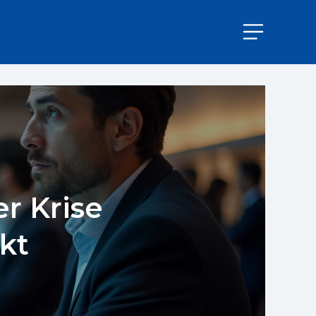
r Krise
kt