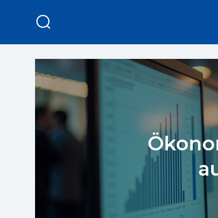
Ökonom
a