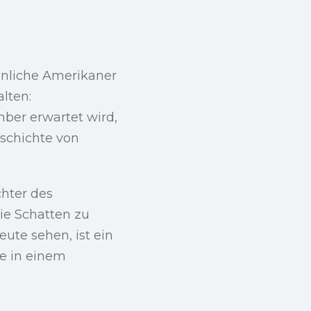
hnliche Amerikaner
lten:
ber erwartet wird,
eschichte von
hter des
ie Schatten zu
ute sehen, ist ein
ie in einem