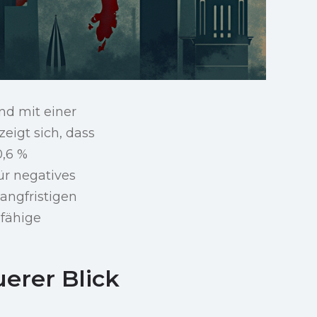
nd mit einer
eigt sich, dass
0,6 %
ür negatives
angfristigen
sfähige
erer Blick