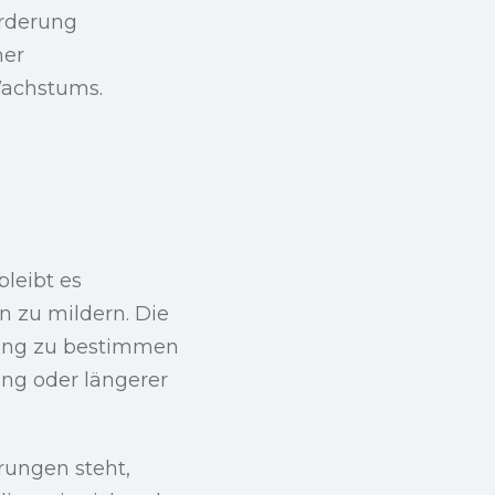
örderung
her
Wachstums.
leibt es
en zu mildern. Die
ung zu bestimmen
ung oder längerer
rungen steht,