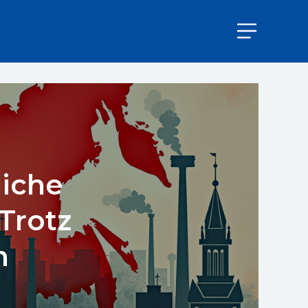
liche
Trotz
n