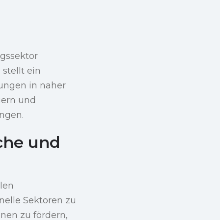
ngssektor
stellt ein
tungen in naher
gern und
ingen.
sche und
blen
nelle Sektoren zu
onen zu fördern,