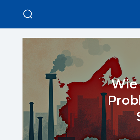
Wie 
Prob