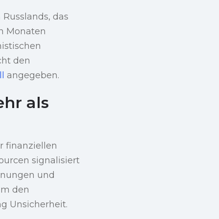
 Russlands, das
hen Monaten
mistischen
cht den
l
angegeben.
hr als
 finanziellen
urcen signalisiert
annungen und
sam den
g Unsicherheit.