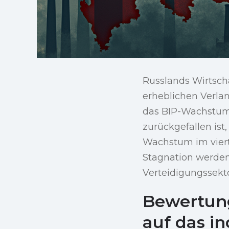
Russlands Wirtscha
erheblichen Verlan
das BIP-Wachstum 
zurückgefallen is
Wachstum im vierte
Stagnation werden
Verteidigungssekto
Bewertung
auf das i