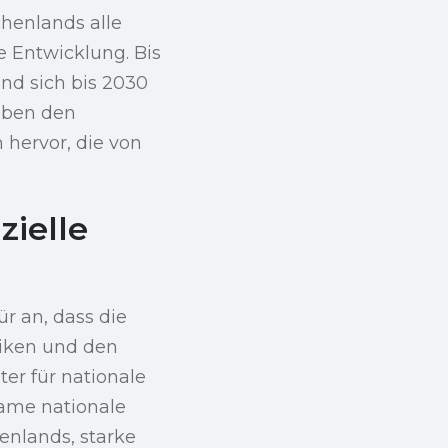
chenlands alle
e Entwicklung. Bis
und sich bis 2030
eben den
 hervor, die von
ielle
r an, dass die
tiken und den
ter für nationale
same nationale
henlands, starke