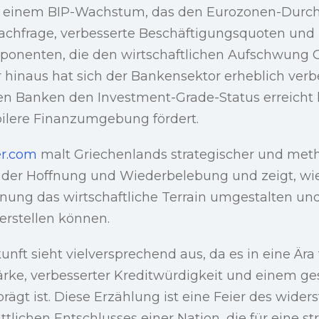
t einem BIP-Wachstum, das den Eurozonen-Durchsc
achfrage, verbesserte Beschäftigungsquoten und I
onenten, die den wirtschaftlichen Aufschwung 
 hinaus hat sich der Bankensektor erheblich verbe
en Banken den Investment-Grade-Status erreicht 
bilere Finanzumgebung fördert.
er.com
malt Griechenlands strategischer und met
ld der Hoffnung und Wiederbelebung und zeigt, wi
nung das wirtschaftliche Terrain umgestalten und
erstellen können.
ft sieht vielversprechend aus, da es in eine Ära t
tärke, verbesserter Kreditwürdigkeit und einem ge
gt ist. Diese Erzählung ist eine Feier des wider
ttlichen Entschlusses einer Nation, die für eine s