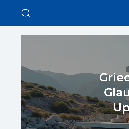
Grie
Gla
Up