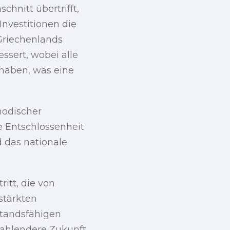
hnitt übertrifft,
nvestitionen die
Griechenlands
ssert, wobei alle
haben, was eine
hodischer
e Entschlossenheit
 das nationale
ritt, die von
stärkten
standsfähigen
trahlendere Zukunft