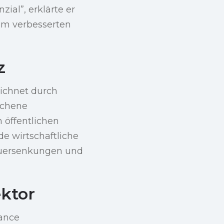
ial”, erklärte er
dem verbesserten
z
ichnet durch
ichene
n öffentlichen
e wirtschaftliche
euersenkungen und
ktor
sance