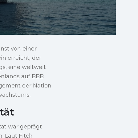
nst von einer
n erreicht, der
gs, eine weltweit
henlands auf BBB
agement der Nation
swachstums.
tät
tät war geprägt
 Laut Fitch