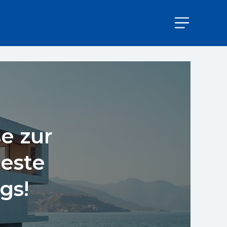
e zur
este
gs!