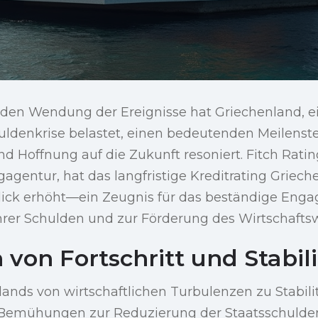
enden Wendung der Ereignisse hat Griechenland, ei
denkrise belastet, einen bedeutenden Meilenstei
 Hoffnung auf die Zukunft resoniert. Fitch Ratin
gentur, hat das langfristige Kreditrating Griec
lick erhöht—ein Zeugnis für das beständige Eng
hrer Schulden und zur Förderung des Wirtschaft
von Fortschritt und Stabili
ands von wirtschaftlichen Turbulenzen zu Stabili
Bemühungen zur Reduzierung der Staatsschulden.