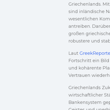
Griechenlands. Mi
sind inländische N
wesentlichen Komp
antreiben. Darüber
großen griechisch
robustere und sta
Laut
GreekReport
Fortschritt ein Bi
und kohärente Pla
Vertrauen wiederh
Griechenlands Zukun
wirtschaftlicher S
Bankensystem geprä
Geistes und unerbi