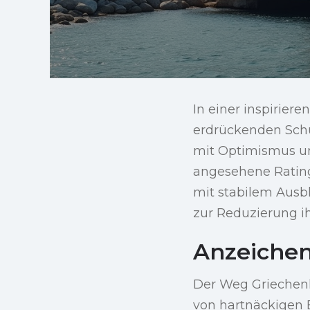
In einer inspirier
erdrückenden Schul
mit Optimismus und
angesehene Ratinga
mit stabilem Ausb
zur Reduzierung i
Anzeichen 
Der Weg Griechenl
von hartnäckigen 