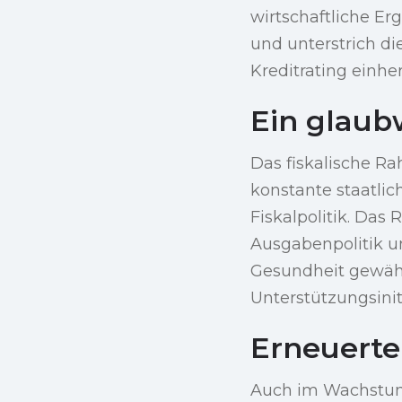
wirtschaftliche Er
und unterstrich di
Kreditrating einhe
Ein glaub
Das fiskalische R
konstante staatli
Fiskalpolitik. Das 
Ausgabenpolitik u
Gesundheit gewähr
Unterstützungsiniti
Erneuert
Auch im Wachstums