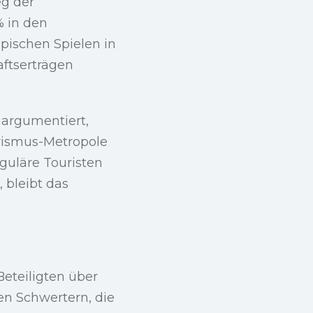
eg der
% in den
pischen Spielen in
ftserträgen
 argumentiert,
rismus-Metropole
guläre Touristen
 bleibt das
Beteiligten über
den Schwertern, die