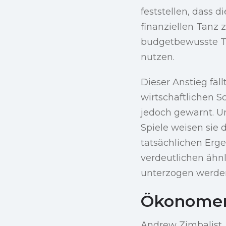
feststellen, dass d
finanziellen Tanz 
budgetbewusste To
nutzen.
Dieser Anstieg fä
wirtschaftlichen 
jedoch gewarnt. U
Spiele weisen sie 
tatsächlichen Erg
verdeutlichen ähnl
unterzogen werde
Ökonomen
Andrew Zimbalist, 