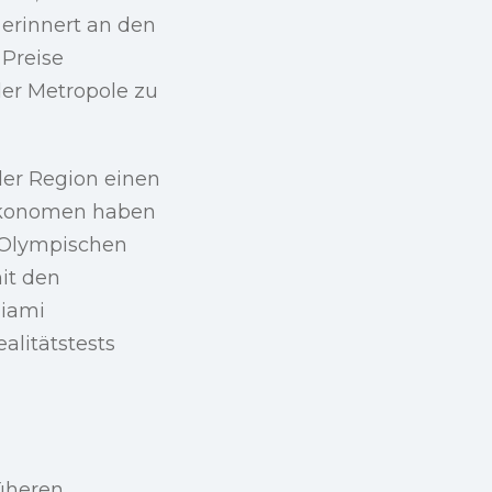
s erinnert an den
 Preise
er Metropole zu
der Region einen
tökonomen haben
e Olympischen
mit den
Miami
alitätstests
rüheren