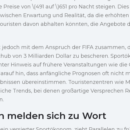
ie Preise von \(491 auf \)651 pro Nacht steigen. Die
zwischen Erwartung und Realität, da die erhöhten
uristen davon abhalten könnten, die Angebote d
llt jedoch mit dem Anspruch der FIFA zusammen, 
Schub von 3 Milliarden Dollar zu bescheren. Spor
nter Hinweis auf frühere Veranstaltungen wie di
darauf hin, dass anfängliche Prognosen oft nicht 
ebnissen übereinstimmen. Touristenzentren wie 
iche Trends, bei denen großartige Versprechen Re
n.
 melden sich zu Wort
ein versierter Sportökonom, zieht Parallelen zu f