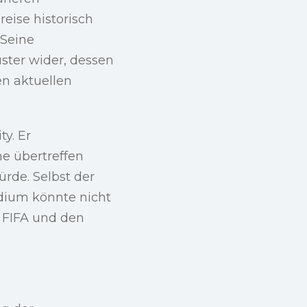
eise historisch
 Seine
ster wider, dessen
en aktuellen
ty. Er
me übertreffen
rde. Selbst der
adium könnte nicht
r FIFA und den