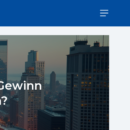
 Gewinn
n?