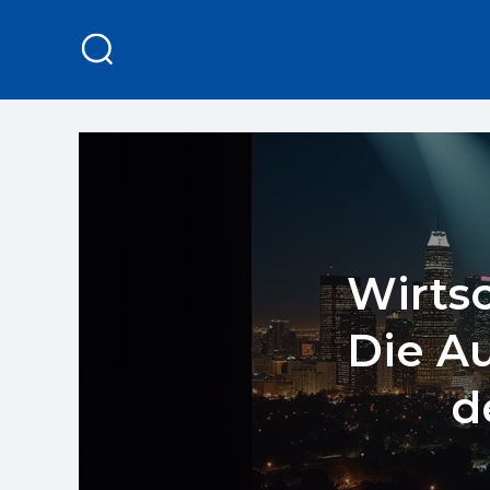
Wirtsc
Die A
d