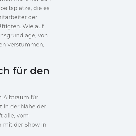
eitsplätze, die es
tarbeiter der
ftigten. Wie auf
ensgrundlage, von
nen verstummen,
ch für den
n Albtraum für
t in der Nähe der
t alle, vom
h mit der Show in