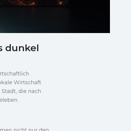
s dunkel
tschaftlich
okale Wirtschaft
 Stadt, die nach
eleben.
hmen nicht nur den