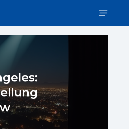
ngeles:
ellung
ow