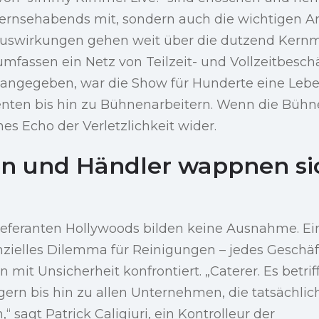
ernsehabends mit, sondern auch die wichtigen Arb
 Auswirkungen gehen weit über die dutzend Kernmi
fassen ein Netz von Teilzeit- und Vollzeitbeschä
angegeben, war die Show für Hunderte eine Leb
enten bis hin zu Bühnenarbeitern. Wenn die Büh
hes Echo der Verletzlichkeit wider.
en und Händler wappnen si
ieferanten Hollywoods bilden keine Ausnahme. Ei
enzielles Dilemma für Reinigungen – jedes Geschäf
 mit Unsicherheit konfrontiert. „Caterer. Es betriff
ern bis hin zu allen Unternehmen, die tatsächlic
 sagt Patrick Caligiuri, ein Kontrolleur der