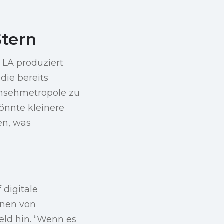
Stern
 LA produziert
die bereits
ernsehmetropole zu
könnte kleinere
en, was
digitale
onen von
ld hin. “Wenn es