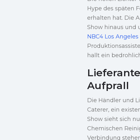
Hype des späten F
erhalten hat. Die
Show hinaus und um
NBC4 Los Angeles
Produktionsassist
hallt ein bedrohlic
Lieferant
Aufprall
Die Händler und L
Caterer, ein exist
Show sieht sich nun
Chemischen Reinig
Verbindung stehen,“