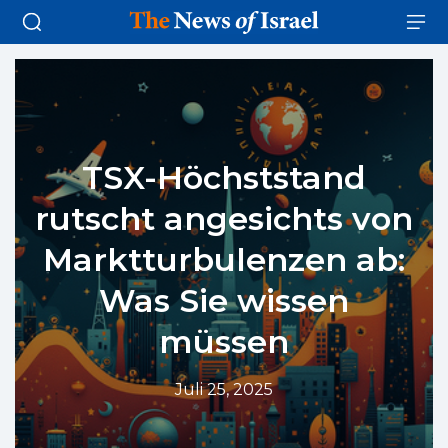
TSX-Höchststand
rutscht angesichts von
Marktturbulenzen ab:
Was Sie wissen
müssen
Juli 25, 2025