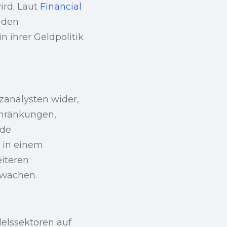
ird. Laut
Financial
 den
 ihrer Geldpolitik
zanalysten wider,
chränkungen,
nde
 in einem
iteren
hwächen.
elssektoren auf