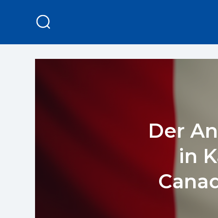
Der An
in 
Canad