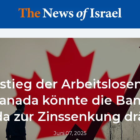
stieg der Arbeitslose
Kanada könnte die Ban
a zur Zinssenkung d
Juni 07, 2025