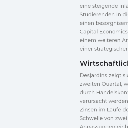
eine steigende inl
Studierenden in di
einen besorgniser
Capital Economics 
einem weiteren An
einer strategisch
Wirtschaftli
Desjardins zeigt s
zweiten Quartal, w
durch Handelskonfl
verursacht werden
Zinsen im Laufe d
Schwelle von zwei 
Anpassungen einh