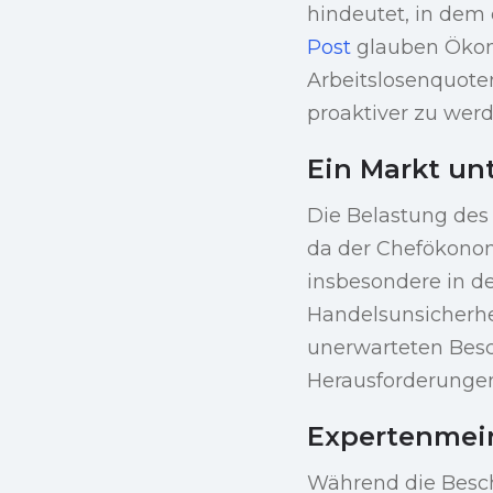
hindeutet, in dem
Post
glauben Ökono
Arbeitslosenquoten
proaktiver zu werd
Ein Markt un
Die Belastung des
da der Chefökonom
insbesondere in d
Handelsunsicherhe
unerwarteten Besc
Herausforderungen
Expertenmein
Während die Besch