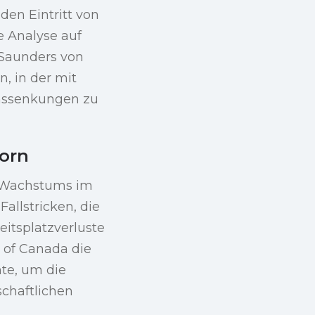
den Eintritt von
e Analyse auf
 Saunders von
, in der mit
inssenkungen zu
vorn
IP-Wachstums im
allstricken, die
eitsplatzverluste
 of Canada die
te, um die
schaftlichen