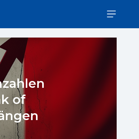
nzahlen
k of
rängen