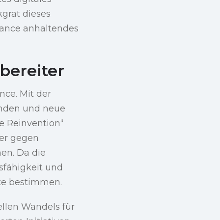
kgrat dieses
nance anhaltendes
bereiter
ce. Mit der
inden und neue
e Reinvention“
er gegen
hen. Da die
fähigkeit und
fte bestimmen.
llen Wandels für