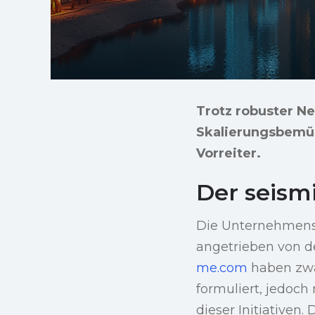
Trotz robuster N
Skalierungsbemühu
Vorreiter.
Der seism
Die Unternehmensl
angetrieben von de
me.com
haben zwa
formuliert, jedoc
dieser Initiativen.