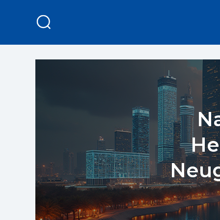
Na
He
Neug