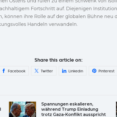
en Ostens und rufen zu einem Schwenk von isolie
achhaltigem Fortschritt auf. Diejenigen Institution
können ihre Rolle auf der globalen Bühne neu d
kungsvolles Handeln verwandeln.
Share this article on:
Facebook
Twitter
Linkedin
Pinterest
Spannungen eskalieren,
l
während Trump Einladung
trotz Gaza-Konflikt ausspricht