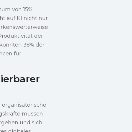
tum von 15%.
t auf KI nicht nur
erkenswerterweise
roduktivität der
 könnten 38% der
ncen für
lierbarer
 organisatorische
ngskräfte müssen
rgehen und sich
es digitales