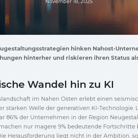
November 18, 2025
eugestaltungsstrategien hinken Nahost-Unter
ngen hinterher und riskieren ihren Status als
ische Wandel hin zu KI
andschaft im Nahen Osten erlebt einen seismis
r starken Welle der generativen KI-Technologie. 
r 86% der Unternehmen in der Region Neugestal
h machen nur magere 9% bedeutende Fortschritte b
 Die Herausforderung liegt nicht in der Ambition, s