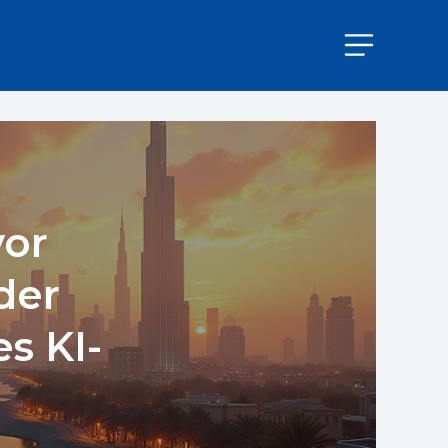
vor
der
s KI-