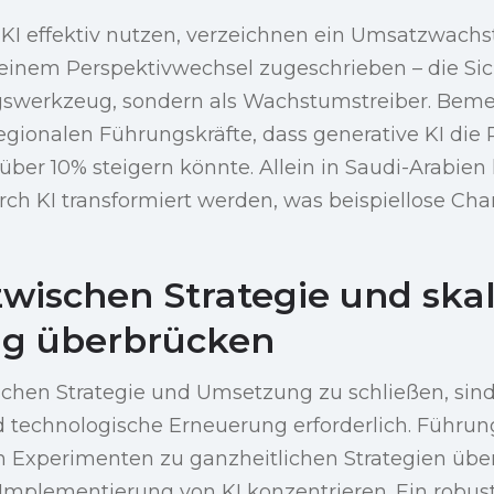
KI effektiv nutzen, verzeichnen ein Umsatzwachs
 einem Perspektivwechsel zugeschrieben – die Sich
gswerkzeug, sondern als Wachstumstreiber. Bem
gionalen Führungskräfte, dass generative KI die P
ber 10% steigern könnte. Allein in Saudi-Arabien
ch KI transformiert werden, was beispiellose Cha
zwischen Strategie und ska
g überbrücken
chen Strategie und Umsetzung zu schließen, sind
nd technologische Erneuerung erforderlich. Führu
n Experimenten zu ganzheitlichen Strategien übe
e Implementierung von KI konzentrieren. Ein robust