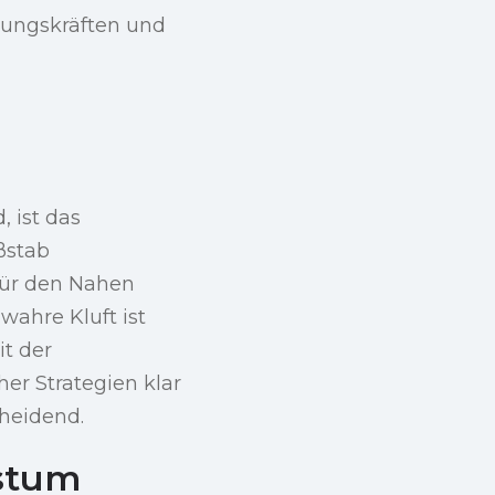
rungskräften und
 ist das
ßstab
für den Nahen
wahre Kluft ist
it der
her Strategien klar
cheidend.
hstum