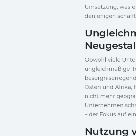
Umsetzung, was ei
denjenigen schafft,
Ungleichm
Neugesta
Obwohl viele Unter
ungleichmäßige T
besorgniserregend
Osten und Afrika, 
nicht mehr geograf
Unternehmen schnel
– der Fokus auf ei
Nutzung v