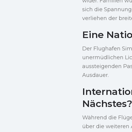
wider. Familien wu
sich die Spannung
verliehen der brei
Eine Nati
Der Flughafen Simo
unermüdlichen Lic
aussteigenden Pas
Ausdauer.
Internati
Nächstes
Während die Flüge
über die weiteren