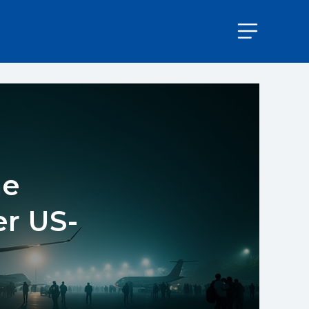
he
er US-