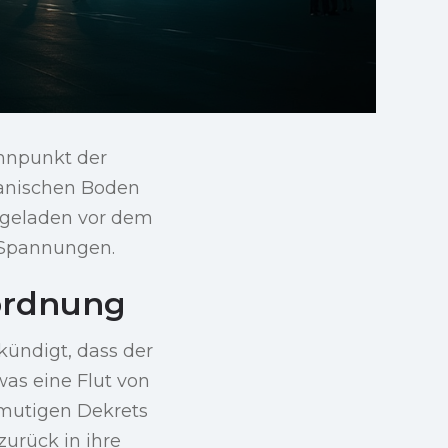
ennpunkt der
lanischen Boden
fgeladen vor dem
r Spannungen.
ordnung
kündigt, dass der
was eine Flut von
 mutigen Dekrets
urück in ihre