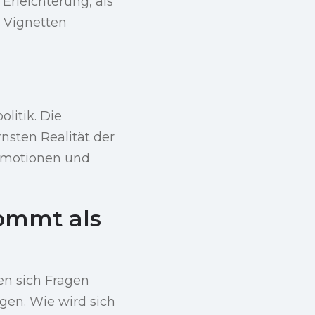
Erleichterung, als
 Vignetten
litik. Die
nsten Realität der
 Emotionen und
ommt als
en sich Fragen
gen. Wie wird sich