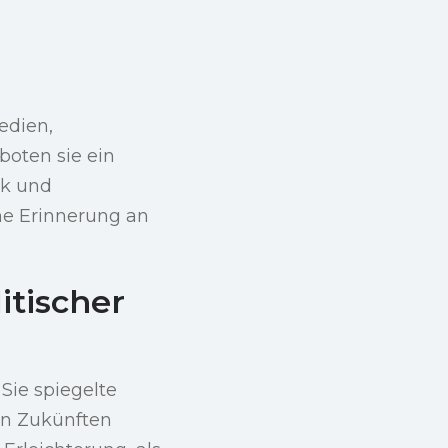
edien,
boten sie ein
ik und
he Erinnerung an
itischer
Sie spiegelte
en Zukünften