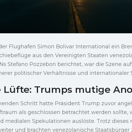
er Flughafen Simon Bolivar International ein Br
chiebeflüge aus den Vereinigten Staaten venezo
Ns Stefano Pozzebon berichtet, war die Szene au
erer politischer Verhältnisse und internationale
 Lüfte: Trumps mutige An
henden Schritt hatte Präsident Trump zuvor ange
traum als geschlossen betrachtet werden sollte, 
d medialen Spekulationen auslöste. Trotz dieses
eiter und brachten venezolanische Staatsbürger z