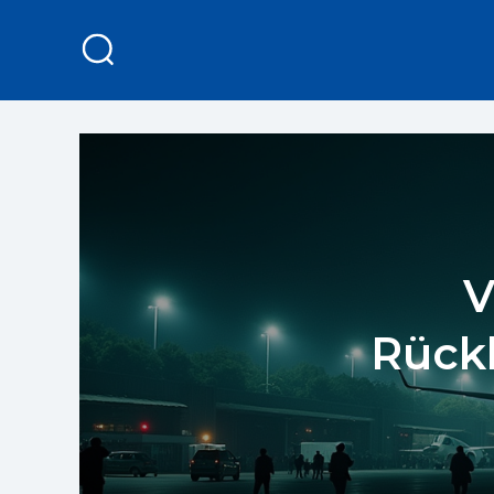
V
Rückk