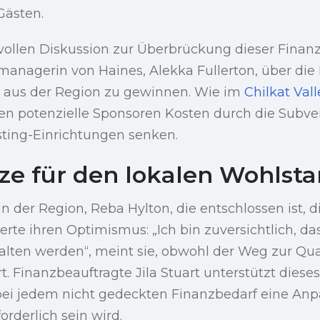
Gästen.
svollen Diskussion zur Überbrückung dieser Finan
managerin von Haines, Alekka Fullerton, über die
 aus der Region zu gewinnen. Wie im
Chilkat Val
n potenzielle Sponsoren Kosten durch die Subve
sting-Einrichtungen senken.
tze für den lokalen Wohlst
 der Region, Reba Hylton, die entschlossen ist, di
erte ihren Optimismus: „Ich bin zuversichtlich, da
lten werden“, meint sie, obwohl der Weg zur Quan
t. Finanzbeauftragte Jila Stuart unterstützt dies
 bei jedem nicht gedeckten Finanzbedarf eine An
orderlich sein wird.