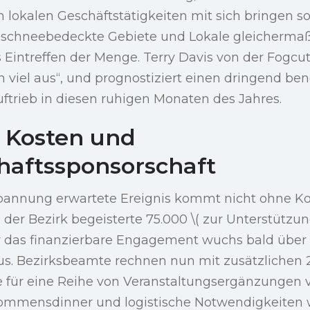
n lokalen Geschäftstätigkeiten mit sich bringen sol
 schneebedeckte Gebiete und Lokale gleichermaß
s Eintreffen der Menge. Terry Davis von der Fogcu
 viel aus“, und prognostiziert einen dringend ben
uftrieb in diesen ruhigen Monaten des Jahres.
 Kosten und
aftssponsorschaft
pannung erwartete Ereignis kommt nicht ohne Ko
 der Bezirk begeisterte 75.000 \( zur Unterstützu
er das finanzierbare Engagement wuchs bald über
s. Bezirksbeamte rechnen nun mit zusätzlichen 2
ie für eine Reihe von Veranstaltungsergänzungen 
kommensdinner und logistische Notwendigkeiten w