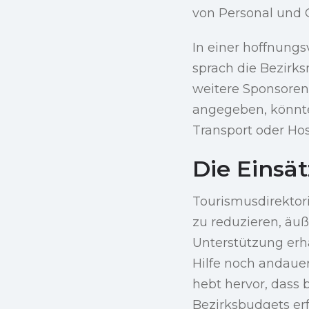
von Personal und 
In einer hoffnung
sprach die Bezirks
weitere Sponsoren
angegeben, könnte
Transport oder Ho
Die Einsä
Tourismusdirektorin
zu reduzieren, äuß
Unterstützung erha
Hilfe noch andauer
hebt hervor, dass
Bezirksbudgets erf