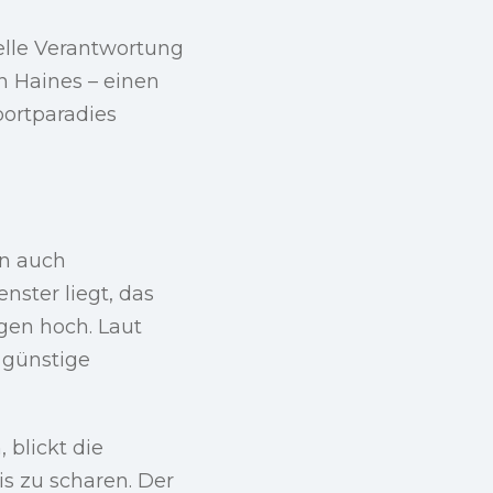
elle Verantwortung
n Haines – einen
portparadies
nn auch
nster liegt, das
gen hoch. Laut
 günstige
 blickt die
s zu scharen. Der