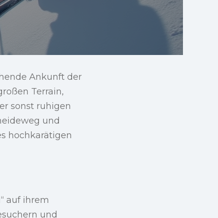
ehende Ankunft der
großen Terrain,
er sonst ruhigen
Scheideweg und
es hochkarätigen
l“ auf ihrem
Besuchern und