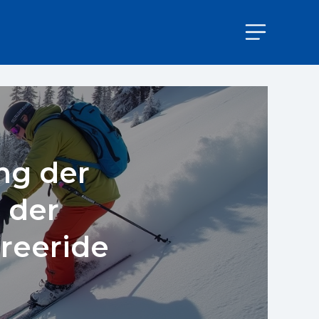
ng der
 der
Freeride