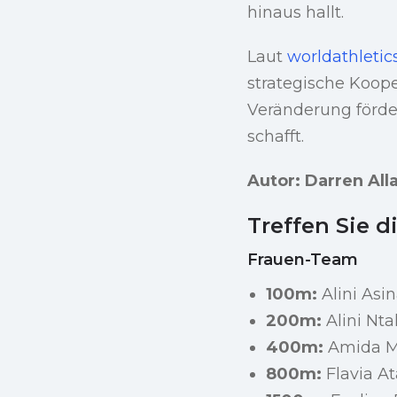
hinaus hallt.
Laut
worldathletic
strategische Koope
Veränderung förde
schafft.
Autor: Darren All
Treffen Sie 
Frauen-Team
100m:
Alini Asin
200m:
Alini Nt
400m:
Amida M
800m:
Flavia A