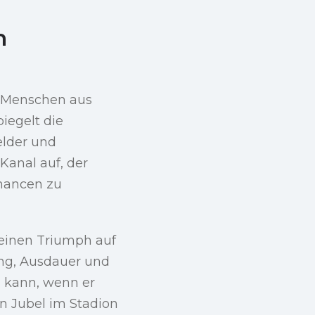
n
n Menschen aus
iegelt die
elder und
Kanal auf, der
Chancen zu
 einen Triumph auf
ng, Ausdauer und
n kann, wenn er
en Jubel im Stadion