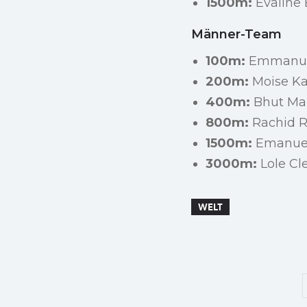
1500m:
Evaline 
Männer-Team
100m:
Emmanuel
200m:
Moise K
400m:
Bhut Mar
800m:
Rachid R
1500m:
Emanuel
3000m:
Lole Cl
WELT