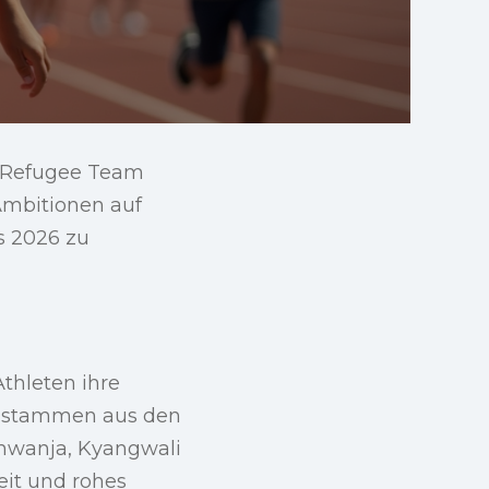
te Refugee Team
Ambitionen auf
s 2026 zu
thleten ihre
ie stammen aus den
mwanja, Kyangwali
it und rohes