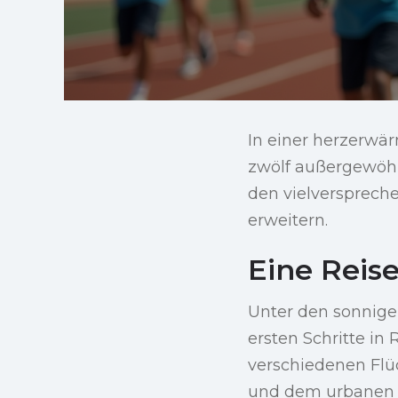
In einer herzerwär
zwölf außergewöhn
den vielversprech
erweitern.
Eine Reis
Unter den sonnig
ersten Schritte i
verschiedenen Fl
und dem urbanen B