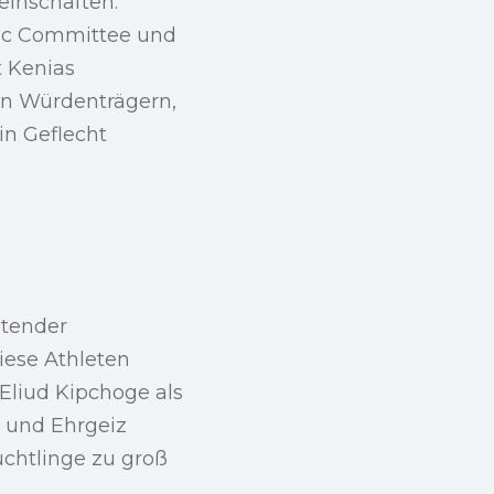
einschaften.
pic Committee und
t Kenias
en Würdenträgern,
in Geflecht
etender
diese Athleten
 Eliud Kipchoge als
 und Ehrgeiz
üchtlinge zu groß