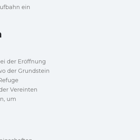
aufbahn ein
h
ei der Eröffnung
 wo der Grundstein
 Refuge
der Vereinten
en, um