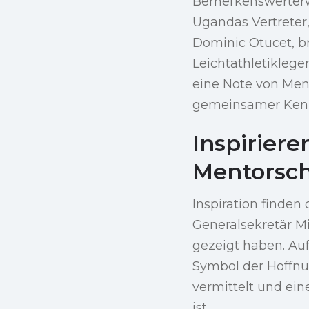
Bemerkenswerterwe
Ugandas Vertrete
Dominic Otucet, br
Leichtathletikleg
eine Note von Men
gemeinsamer Kennt
Inspirier
Mentorsch
Inspiration finden
Generalsekretär Mi
gezeigt haben. Auf
Symbol der Hoffnu
vermittelt und ein
ist.