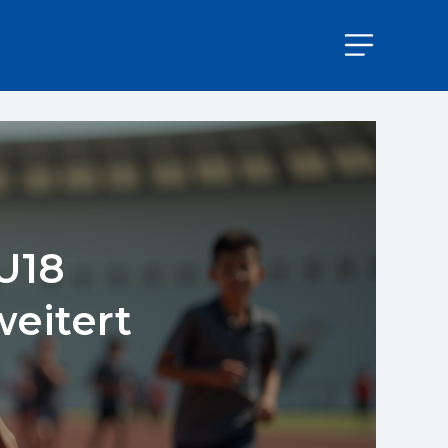
U18
weitert