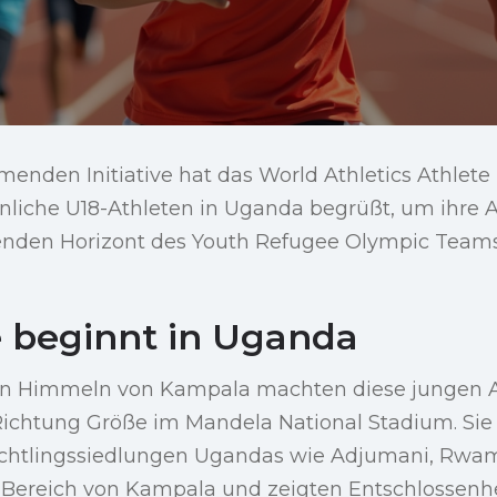
menden Initiative hat das World Athletics Athle
liche U18-Athleten in Uganda begrüßt, um ihre 
enden Horizont des Youth Refugee Olympic Team
e beginnt in Uganda
en Himmeln von Kampala machten diese jungen A
n Richtung Größe im Mandela National Stadium. S
üchtlingssiedlungen Ugandas wie Adjumani, Rwa
ereich von Kampala und zeigten Entschlossenhe