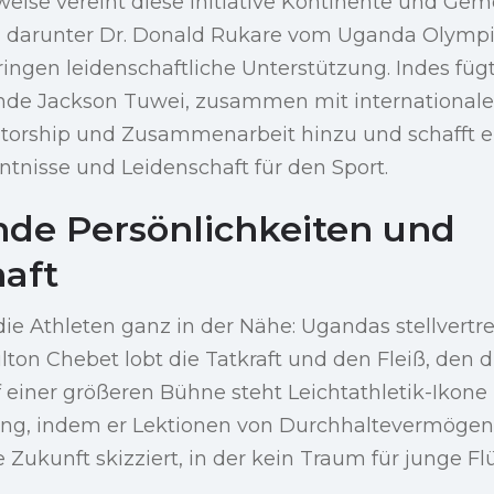
ise vereint diese Initiative Kontinente und Gem
r, darunter Dr. Donald Rukare vom Uganda Olym
ingen leidenschaftliche Unterstützung. Indes füg
ende Jackson Tuwei, zusammen mit international
torship und Zusammenarbeit hinzu und schafft e
nisse und Leidenschaft für den Sport.
ende Persönlichkeiten und
aft
 die Athleten ganz in der Nähe: Ugandas stellvertr
lton Chebet lobt die Tatkraft und den Fleiß, den 
 einer größeren Bühne steht Leichtathletik-Ikone
ng, indem er Lektionen von Durchhaltevermögen
e Zukunft skizziert, in der kein Traum für junge Fl