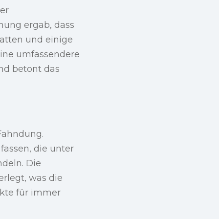
er
chung ergab, dass
tten und einige
 eine umfassendere
nd betont das
 Fahndung.
fassen, die unter
deln. Die
rlegt, was die
akte für immer