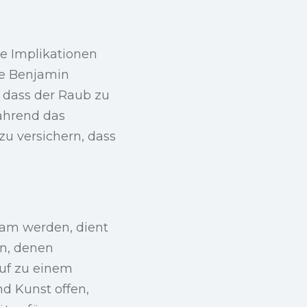
ie Implikationen
ie Benjamin
, dass der Raub zu
ährend das
u versichern, dass
n
am werden, dient
en, denen
auf zu einem
d Kunst offen,