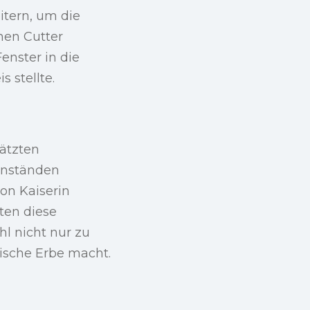
itern, um die
nen Cutter
enster in die
 stellte.
ätzten
enständen
von Kaiserin
ten diese
l nicht nur zu
sische Erbe macht.