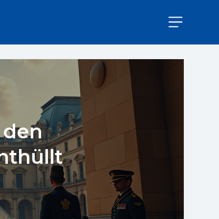
t den
nthüllt