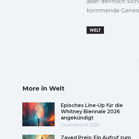
aber dennoch siche
kommende Genera
WELT
More in Welt
Episches Line-Up für die
Whitney Biennale 2026
angekündigt
Dezember 16, 2025
Zayed Preis: Ein Aufruf zum