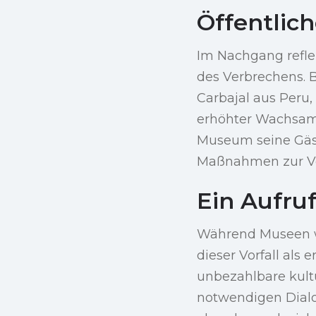
Öffentlic
Im Nachgang reflek
des Verbrechens. B
Carbajal aus Peru,
erhöhter Wachsam
Museum seine Gäst
Maßnahmen zur Ver
Ein Aufruf
Während Museen w
dieser Vorfall al
unbezahlbare kultu
notwendigen Dialo