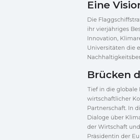
Eine Visio
Die Flaggschiffstr
ihr vierjähriges B
Innovation, Klima
Universitäten die 
Nachhaltigkeitsb
Brücken d
Tief in die global
wirtschaftlicher K
Partnerschaft. In d
Dialoge über Klima
der Wirtschaft un
Präsidentin der E