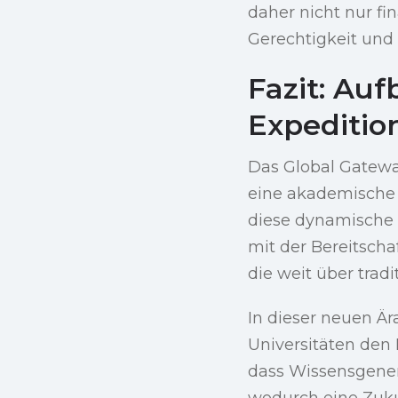
daher nicht nur fi
Gerechtigkeit un
Fazit: Au
Expeditio
Das Global Gateway
eine akademische u
diese dynamische L
mit der Bereitscha
die weit über trad
In dieser neuen Ä
Universitäten den
dass Wissensgeneri
wodurch eine Zukun