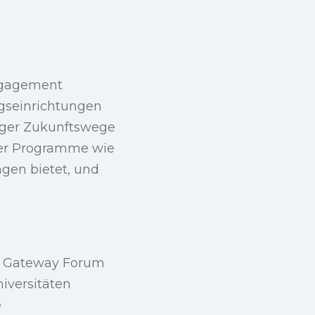
g
Engagement
ngseinrichtungen
tiger Zukunftswege
zter Programme wie
ngen bietet, und
l Gateway Forum
iversitäten
e