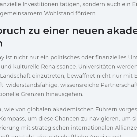
nanzielle Investitionen tätigen, sondern auch ein 
d gemeinsamem Wohlstand fördern.
fbruch zu einer neuen aka
n
 ist nicht nur ein politisches oder finanzielles Un
nd kulturelle Renaissance. Universitäten werden 
andschaft einzutreten, bewaffnet nicht nur mit 
ft, widerstandsfähige, wissensreiche Partnerscha
itionelle Grenzen hinausgehen.
ra, wie von globalen akademischen Führern vorges
 Kompass, um diese Chancen zu navigieren, um si
erung mit strategischen internationalen Allianze
ft entsteht, die wirtschaftliche Anreize mit