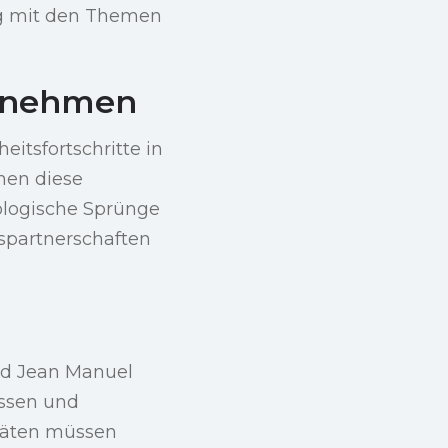
rag mit den Themen
rnehmen
itsfortschritte in
nnen diese
ologische Sprünge
gspartnerschaften
und Jean Manuel
issen und
itäten müssen