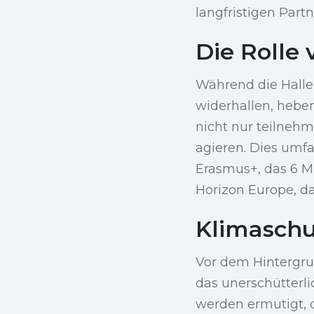
langfristigen Part
Die Rolle
Während die Halle
widerhallen, hebe
nicht nur teilneh
agieren. Dies umf
Erasmus+, das 6 Mi
Horizon Europe, da
Klimaschut
Vor dem Hintergr
das unerschütterl
werden ermutigt, 