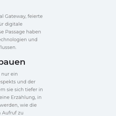
l Gateway, feierte
r digitale
ese Passage haben
Technologien und
lussen.
 bauen
 nur ein
espekts und der
 sie sich tiefer in
 eine Erzählung, in
werden, wie die
 Aufruf zu