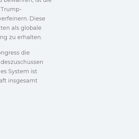
r Trump-
erfeinern. Diese
ten als globale
ng zu erhalten.
ongress die
ndeszuschüssen
hes System ist
aft insgesamt