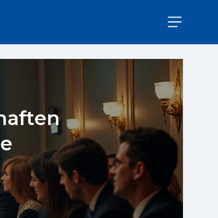
haften
ie