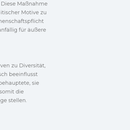
en. Diese Maßnahme
litischer Motive zu
enschaftspflicht
nfällig für äußere
iven zu Diversität,
sch beeinflusst
behauptete, sie
somit die
e stellen.