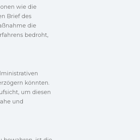
onen wie die
n Brief des
vmaßnahme die
fahrens bedroht,
dministrativen
erzögern könnten.
ufsicht, um diesen
tnahe und
u bewahren, ist die