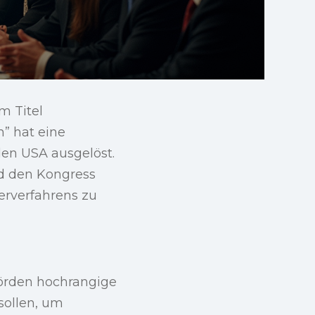
m Titel
” hat eine
den USA ausgelöst.
d den Kongress
derverfahrens zu
ehörden hochrangige
sollen, um