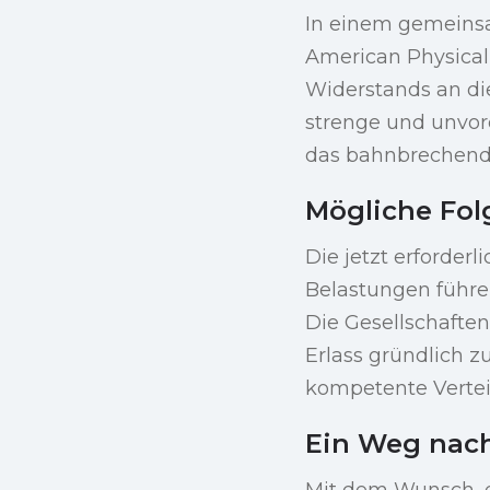
In einem gemeins
American Physical
Widerstands an di
strenge und unvo
das bahnbrechende
Mögliche Fol
Die jetzt erforderl
Belastungen führe
Die Gesellschaften
Erlass gründlich z
kompetente Vertei
Ein Weg nac
Mit dem Wunsch, ei