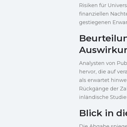
Risiken für Univer
finanziellen Nacht
gestiegenen Erwar
Beurteilu
Auswirku
Analysten von Pub
hervor, die auf ve
als erwartet hinw
Rückgänge der Zah
inländische Studie
Blick in d
Die Abgabe spiegel