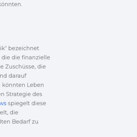
könnten.
ik“ bezeichnet
ie die finanzielle
ie Zuschüsse, die
ind darauf
d könnten Leben
en Strategie des
ews
spiegelt diese
lt, die
ten Bedarf zu