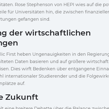
sitäten. Rose Stephenson von HEPI wies auf die po
eile für Universitäten hin, die zwischen finanzie
tungen gefangen sind.
ng der wirtschaftlichen
ngen
lic First heben Ungenauigkeiten in den Regieru
ralteten Daten basieren und auf größere wirtschaf
eisen. Dies wirft Bedenken über entgangene Einn
l internationaler Studierender und die Folgewir
nplätze auf.
ie Zukunft
t eine breitere Debatte über die Balance zwische