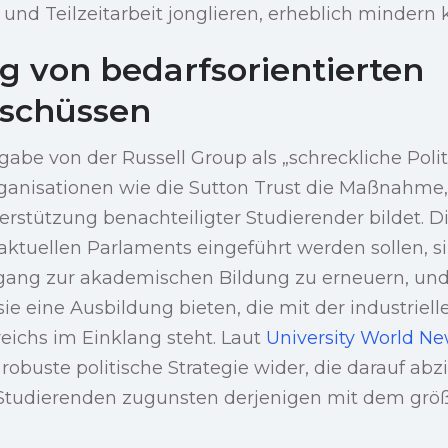
nd Teilzeitarbeit jonglieren, erheblich mindern 
g von bedarfsorientierten
uschüssen
be von der Russell Group als „schreckliche Polit
anisationen wie die Sutton Trust die Maßnahme, d
rstützung benachteiligter Studierender bildet. D
ktuellen Parlaments eingeführt werden sollen, s
gang zur akademischen Bildung zu erneuern, un
ie eine Ausbildung bieten, die mit der industriell
eichs im Einklang steht. Laut
University World N
obuste politische Strategie wider, die darauf abzie
Studierenden zugunsten derjenigen mit dem größ