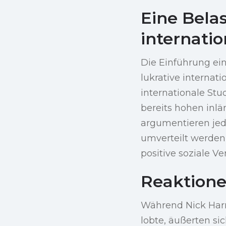
Eine Bela
internati
Die Einführung ein
lukrative internat
internationale Stu
bereits hohen inl
argumentieren jed
umverteilt werden
positive soziale V
Reaktion
Während Nick Harri
lobte, äußerten si