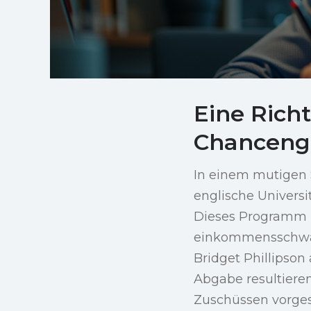
Eine Rich
Chancengl
In einem mutigen S
englische Universi
Dieses Programm zi
einkommensschwach
Bridget Phillipson
Abgabe resultiere
Zuschüssen vorgese