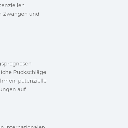
tenziellen
llen Zwängen und
ngsprognosen
tliche Rückschläge
ahmen, potenzielle
kungen auf
n internationalen