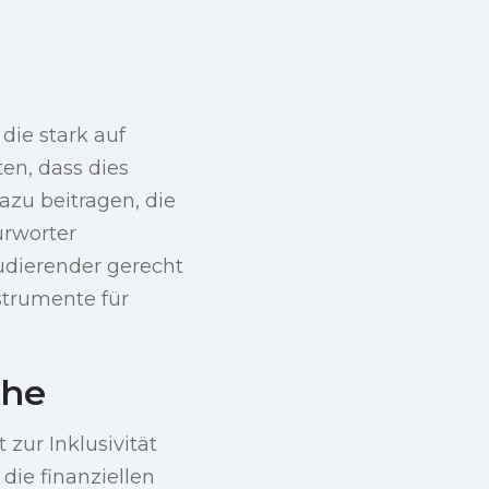
die stark auf
ten, dass dies
azu beitragen, die
ürworter
udierender gerecht
strumente für
che
 zur Inklusivität
die finanziellen