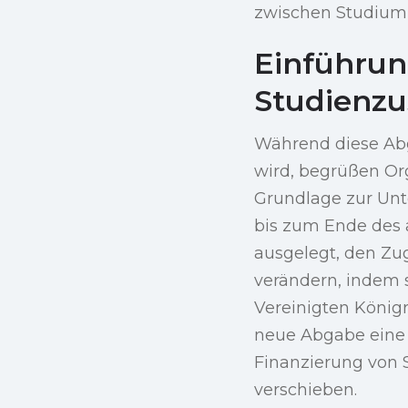
zwischen Studium u
Einführun
Studienz
Während diese Abga
wird, begrüßen Org
Grundlage zur Unte
bis zum Ende des a
ausgelegt, den Zu
verändern, indem s
Vereinigten Königr
neue Abgabe eine r
Finanzierung von 
verschieben.