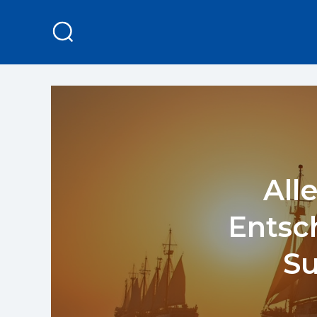
All
Entsc
Su