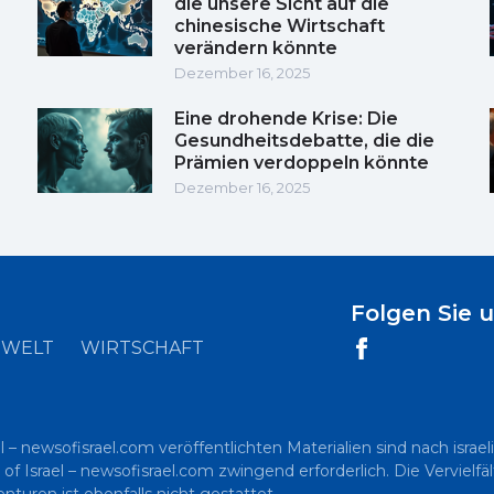
die unsere Sicht auf die
chinesische Wirtschaft
verändern könnte
Dezember 16, 2025
Eine drohende Krise: Die
Gesundheitsdebatte, die die
Prämien verdoppeln könnte
Dezember 16, 2025
Folgen Sie 
WELT
WIRTSCHAFT
l – newsofisrael.com veröffentlichten Materialien sind nach is
 of Israel – newsofisrael.com zwingend erforderlich. Die Vervielf
uren ist ebenfalls nicht gestattet.