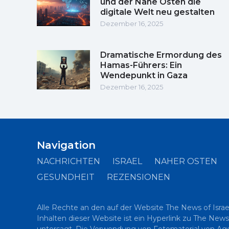
und der Nahe Osten die
digitale Welt neu gestalten
Dezember 16, 2025
Dramatische Ermordung des
Hamas-Führers: Ein
Wendepunkt in Gaza
Dezember 16, 2025
Navigation
NACHRICHTEN
ISRAEL
NAHER OSTEN
GESUNDHEIT
REZENSIONEN
Alle Rechte an den auf der Website The News of Israe
Inhalten dieser Website ist ein Hyperlink zu The News
untersagt. Die Verwendung von Fotomaterial von Agent