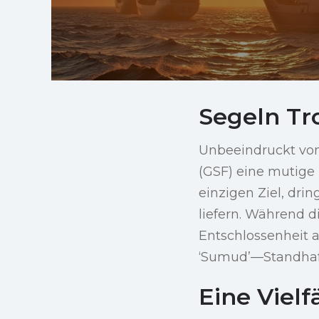
Segeln Tr
Unbeeindruckt von
(GSF) eine mutige
einzigen Ziel, dri
liefern. Während d
Entschlossenheit 
‘Sumud’—Standhaf
Eine Vielf