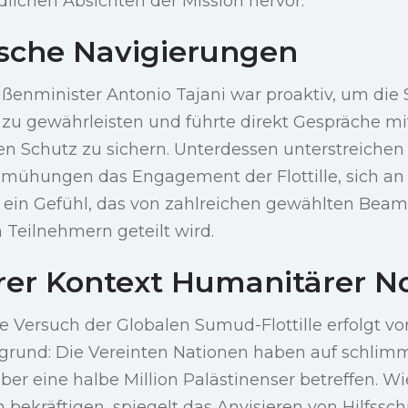
edlichen Absichten der Mission hervor.
sche Navigierungen
ußenminister Antonio Tajani war proaktiv, um die 
zu gewährleisten und führte direkt Gespräche mit
n Schutz zu sichern. Unterdessen unterstreichen
mühungen das Engagement der Flottille, sich an 
 ein Gefühl, das von zahlreichen gewählten Bea
 Teilnehmern geteilt wird.
erer Kontext Humanitärer N
 Versuch der Globalen Sumud-Flottille erfolgt vo
grund: Die Vereinten Nationen haben auf schli
ber eine halbe Million Palästinenser betreffen. Wi
 bekräftigen, spiegelt das Anvisieren von Hilfsschi