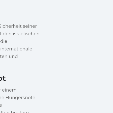
Sicherheit seiner
 den israelischen
 die
internationale
mten und
ot
r einem
mme Hungersnöte
e
ffen breitere