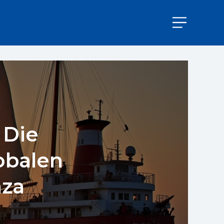
 Die
obalen
aza