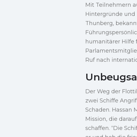
Mit Teilnehmern au
Hintergründe und E
Thunberg, bekannt
Führungspersönlich
humanitärer Hilfe f
Parlamentsmitglie
Ruf nach internat
Unbeugsam
Der Weg der Flotti
zwei Schiffe Angr
Schaden. Hassan M
Mission, die darau
schaffen. “Die Sch