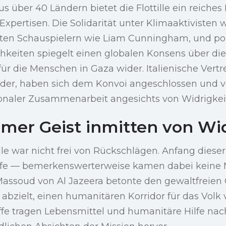
s über 40 Ländern bietet die Flottille ein reiches 
xpertisen. Die Solidarität unter Klimaaktivisten 
en Schauspielern wie Liam Cunningham, und pol
keiten spiegelt einen globalen Konsens über die
ür die Menschen in Gaza wider. Italienische Vertre
der, haben sich dem Konvoi angeschlossen und v
ionaler Zusammenarbeit angesichts von Widrigkei
er Geist inmitten von Wid
lle war nicht frei von Rückschlägen. Anfang diese
iffe — bemerkenswerterweise kamen dabei keine
assoud von Al Jazeera betonte den gewaltfreien 
f abzielt, einen humanitären Korridor für das Volk
iffe tragen Lebensmittel und humanitäre Hilfe nac