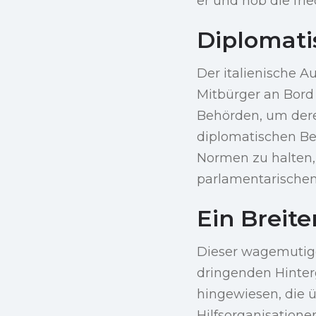
er und hob die fri
Diplomati
Der italienische A
Mitbürger an Bord 
Behörden, um dere
diplomatischen Be
Normen zu halten,
parlamentarischen
Ein Breit
Dieser wagemutige
dringenden Hinter
hingewiesen, die ü
Hilfsorganisationen