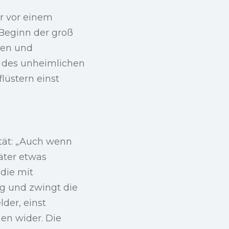
er vor einem
 Beginn der groß
den und
 des unheimlichen
lüstern einst
ität: „Auch wenn
päter etwas
die mit
ng und zwingt die
der, einst
en wider. Die