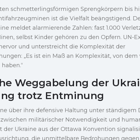
ten schmetterlingsförmigen Sprengkörpern bis h
ifahrzeugminen ist die Vielfalt beängstigend. De
ine meldet alarmierende Zahlen: fast 1.000 Verle
Minen, selbst Kinder gehören zu den Opfern. UN-E
ervor und unterstreicht die Komplexität der
gen: „Es ist ein Maß an Komplexität, von dem w
 haben.“
sche Weggabelung der Ukrai
ung trotz Entminung
ne über ihre defensive Haltung unter ständigem
 zwischen militärischer Notwendigkeit und humani
tt der Ukraine aus der Ottawa Konvention signalisi
usrichtung, die unmittelbare Bedrohungen gege