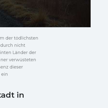
em der tödlichsten
 durch nicht
minten Länder der
einer verwüsteten
senz dieser
 ein
adt in