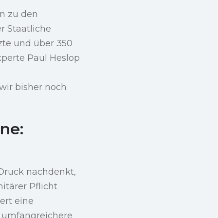
in zu den
r Staatliche
tzte und über 350
xperte Paul Heslop
ir bisher noch
ne:
 Druck nachdenkt,
tärer Pflicht
ert eine
n umfangreichere