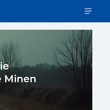
ie
e Minen