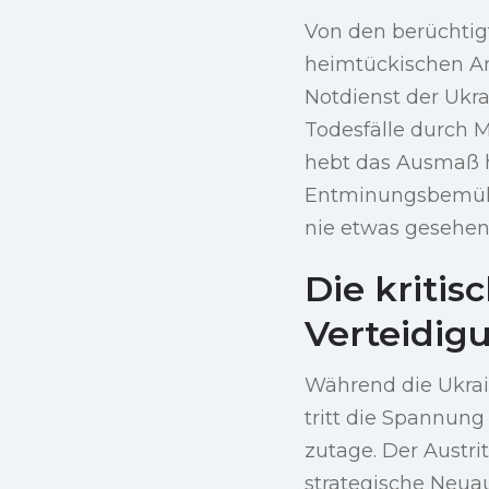
Von den berüchtig
heimtückischen Ant
Notdienst der Ukra
Todesfälle durch 
hebt das Ausmaß h
Entminungsbemühun
nie etwas gesehen
Die kriti
Verteidig
Während die Ukrai
tritt die Spannung
zutage. Der Austri
strategische Neua