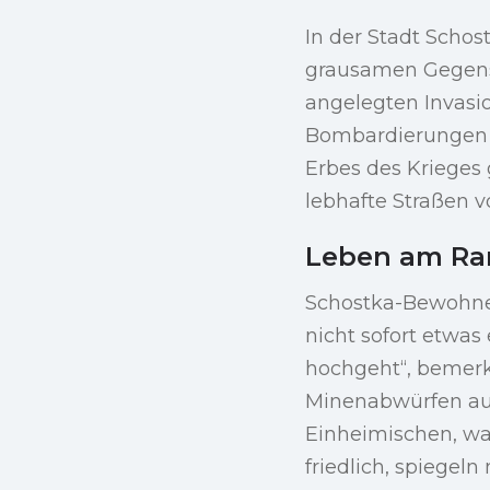
In der Stadt Schos
grausamen Gegensa
angelegten Invasi
Bombardierungen ü
Erbes des Krieges 
lebhafte Straßen v
Leben am Ran
Schostka-Bewohneri
nicht sofort etwas
hochgeht“, bemerk
Minenabwürfen aus
Einheimischen, wa
friedlich, spiegel