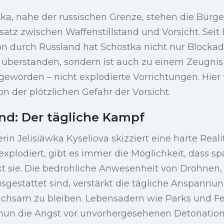
tka, nahe der russischen Grenze, stehen die Bürg
tz zwischen Waffenstillstand und Vorsicht. Seit
on durch Russland hat Schostka nicht nur Blocka
berstanden, sondern ist auch zu einem Zeugnis
geworden – nicht explodierte Vorrichtungen. Hier f
on der plötzlichen Gefahr der Vorsicht.
d: Der tägliche Kampf
n Jelisiäwka Kyseliova skizziert eine harte Real
 explodiert, gibt es immer die Möglichkeit, dass s
t sie. Die bedrohliche Anwesenheit von Drohnen, 
gestattet sind, verstärkt die tägliche Anspannu
chsam zu bleiben. Lebensadern wie Parks und Fel
n nun die Angst vor unvorhergesehenen Detonation