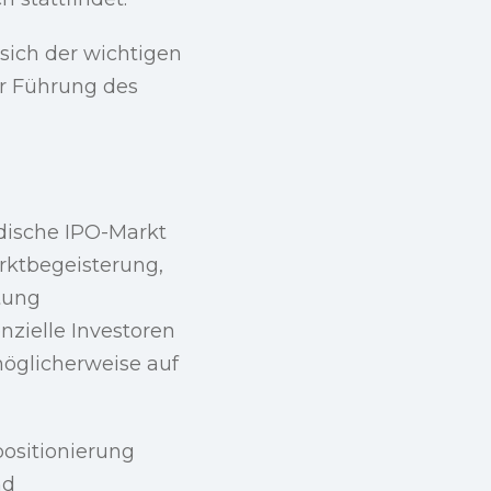
 sich der wichtigen
er Führung des
indische IPO-Markt
rktbegeisterung,
stung
nzielle Investoren
öglicherweise auf
ositionierung
nd