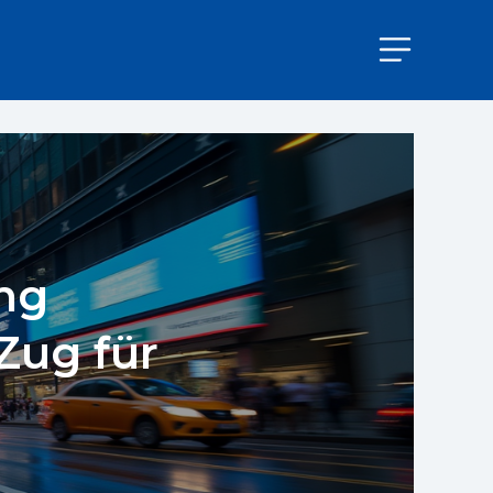
ng
 Zug für