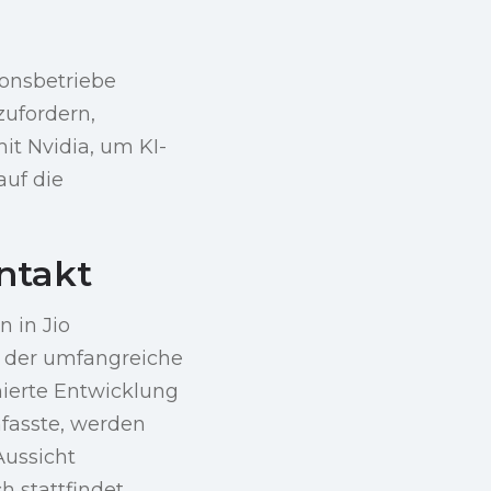
ionsbetriebe
zufordern,
mit Nvidia, um KI-
auf die
intakt
n in Jio
in der umfangreiche
nierte Entwicklung
nfasste, werden
Aussicht
 stattfindet.