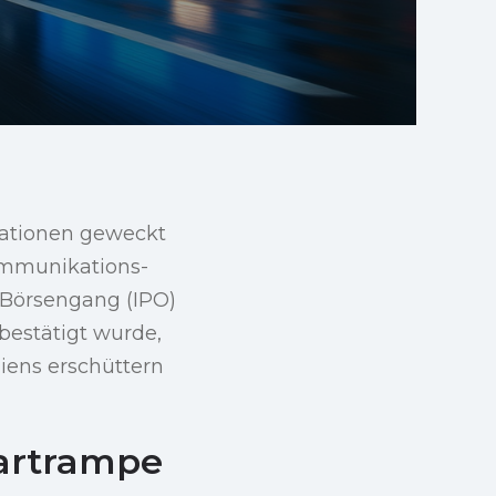
lationen geweckt
kommunikations-
 Börsengang (IPO)
bestätigt wurde,
iens erschüttern
tartrampe