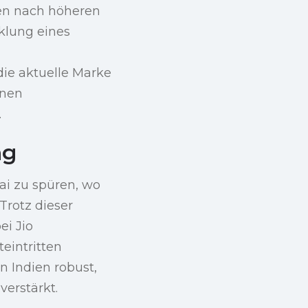
ben nach höheren
klung eines
die aktuelle Marke
inen
.
ng
i zu spüren, wo
Trotz dieser
ei Jio
eintritten
 Indien robust,
erstärkt.