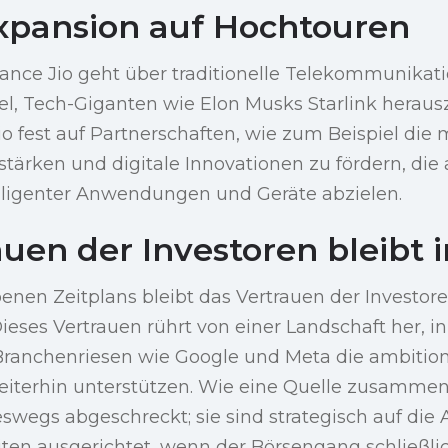
Expansion auf Hochtouren
iance Jio geht über traditionelle Telekommunikat
el, Tech-Giganten wie Elon Musks Starlink heraus
io fest auf Partnerschaften, wie zum Beispiel die 
stärken und digitale Innovationen zu fördern, die 
lligenter Anwendungen und Geräte abzielen.
uen der Investoren bleibt 
enen Zeitplans bleibt das Vertrauen der Investore
Dieses Vertrauen rührt von einer Landschaft her, 
 Branchenriesen wie Google und Meta die ambitio
weiterhin unterstützen. Wie eine Quelle zusamme
eswegs abgeschreckt; sie sind strategisch auf die 
iten ausgerichtet, wenn der Börsengang schließlich