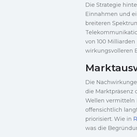
Die Strategie hint
Einnahmen und ein
breiteren Spektru
Telekommunikation
von 100 Milliarden
wirkungsvolleren B
Marktaus
Die Nachwirkunge
die Marktpräsenz d
Wellen vermitteln 
offensichtlich lan
priorisiert. Wie in
R
was die Begründung