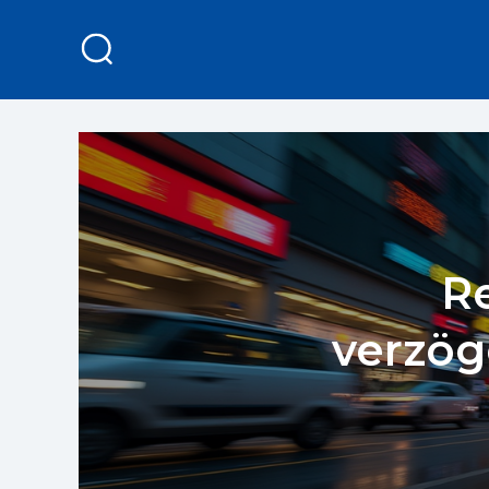
R
verzöge