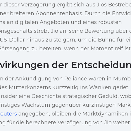
er dieser Verzögerung ergibt sich aus Jios Bestre
er breiteren Abonnentenbasis. Durch die Entwic
ms an digitalen Angeboten und eines robusten
sgeschäfts strebt Jio an, seine Bewertung über 
 US-Dollar hinaus zu steigern, um die Bühne für e
örsengang zu bereiten, wenn der Moment reif ist
wirkungen der Entscheidu
n der Ankündigung von Reliance waren in Mumba
es Mutterkonzerns kurzzeitig ins Wanken geriet. 
Insider eine Geschichte strategischer Geduld, wob
gfristiges Wachstum gegenüber kurzfristigen Markt
euters
angegeben, bleiben die Marktdynamiken in
 für die berechnete Verzögerung von Jio weiter v