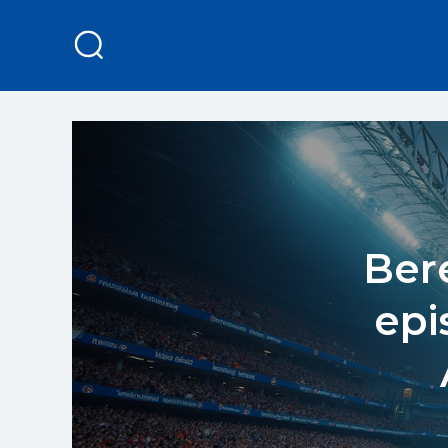
Bere
epi