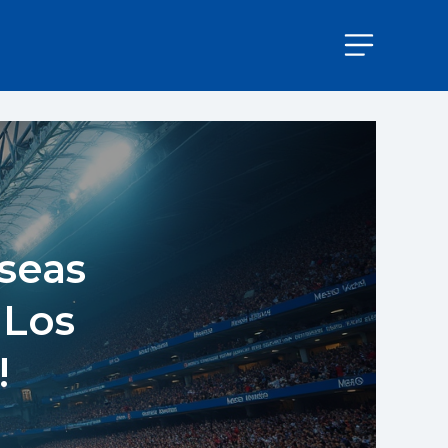
lseas
 Los
!