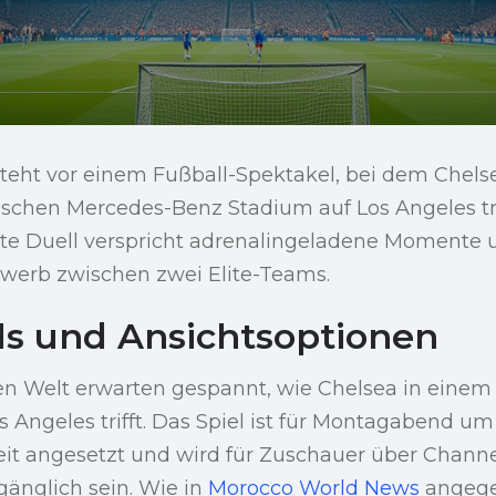
steht vor einem Fußball-Spektakel, bei dem Chels
schen Mercedes-Benz Stadium auf Los Angeles trif
e Duell verspricht adrenalingeladene Momente 
ewerb zwischen zwei Elite-Teams.
ils und Ansichtsoptionen
en Welt erwarten gespannt, wie Chelsea in eine
os Angeles trifft. Das Spiel ist für Montagabend u
it angesetzt und wird für Zuschauer über Channel
gänglich sein. Wie in
Morocco World News
angege