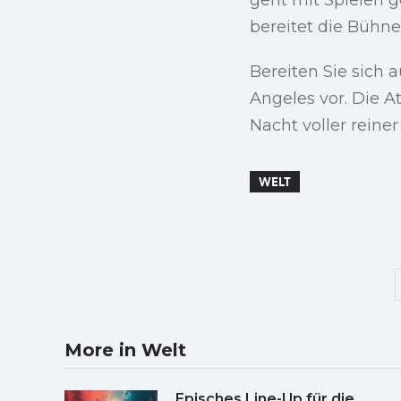
bereitet die Bühn
Bereiten Sie sich 
Angeles vor. Die A
Nacht voller reine
WELT
More in Welt
Episches Line-Up für die