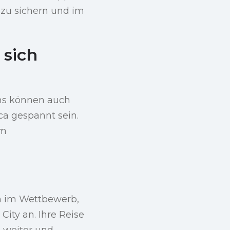
 zu sichern und im
 sich
ans können auch
ca gespannt sein.
em
m im Wettbewerb,
ity an. Ihre Reise
 weiter und