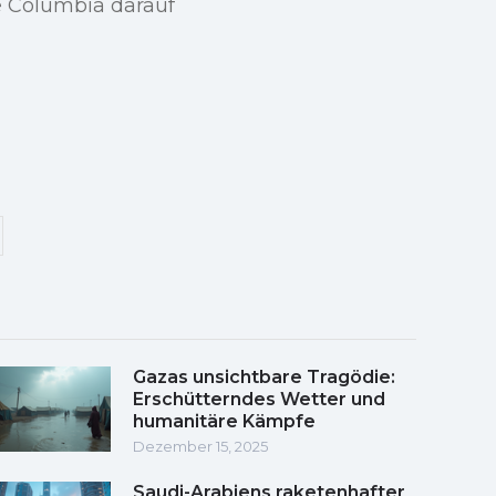
e Columbia darauf
Gazas unsichtbare Tragödie:
Erschütterndes Wetter und
humanitäre Kämpfe
Dezember 15, 2025
Saudi-Arabiens raketenhafter