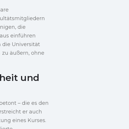
bare
ultätsmitgliedern
nigen, die
naus einführen
 die Universität
n zu äußern, ohne
heit und
etont – die es den
rstreicht er auch
ung eines Kurses.
ierte