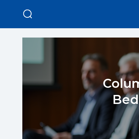
Colum
Beda