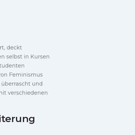
rt, deckt
n selbst in Kursen
Studenten
e von Feminismus
 überrascht und
 mit verschiedenen
iterung