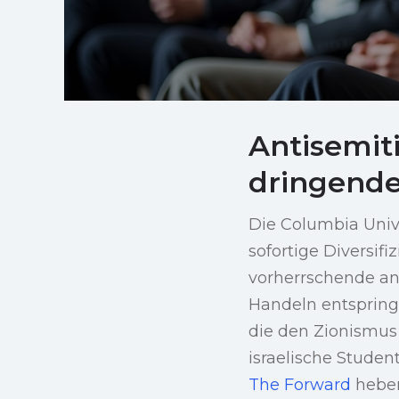
Antisemit
dringend
Die Columbia Unive
sofortige Diversif
vorherrschende ant
Handeln entspring
die den Zionismus 
israelische Stude
The Forward
heben