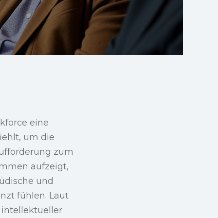
kforce eine
iehlt, um die
 Aufforderung zum
immen aufzeigt,
 jüdische und
zt fühlen. Laut
ntellektueller