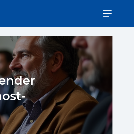
gender
host-