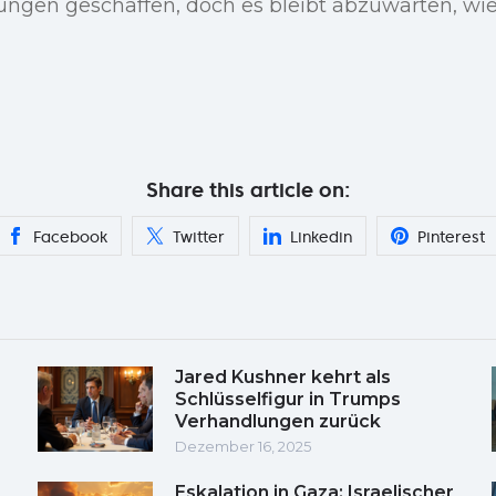
rungen geschaffen, doch es bleibt abzuwarten, wi
Share this article on:
Facebook
Twitter
Linkedin
Pinterest
Jared Kushner kehrt als
Schlüsselfigur in Trumps
Verhandlungen zurück
Dezember 16, 2025
Eskalation in Gaza: Israelischer