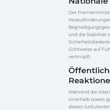
Nationale 
Der Premierminist
Herausforderungen 
Begnadigungsgesuc
und die Stabilität
Sicherheitsbedenke
Sichtweise auf Füh
verknüpft.
Öffentlic
Reaktion
Während die inter
innerhalb Israels
diesen turbulente