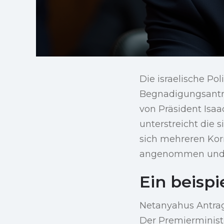
Die israelische Po
Begnadigungsantra
von Präsident Isa
unterstreicht die 
sich mehreren Kor
angenommen und di
Ein beispi
Netanyahus Antrag 
Der Premierministe