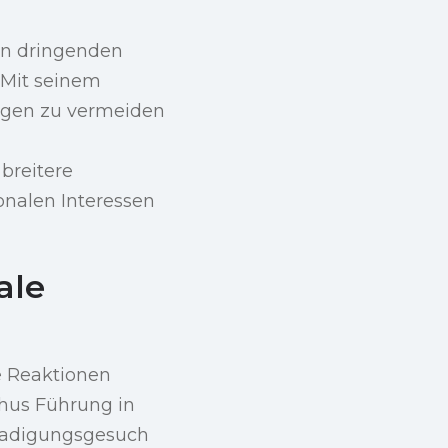
en dringenden
. Mit seinem
ungen zu vermeiden
breitere
onalen Interessen
ale
e Reaktionen
ahus Führung in
gnadigungsgesuch