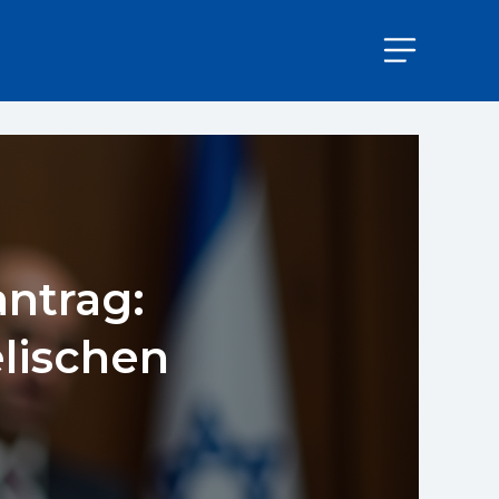
ntrag:
elischen