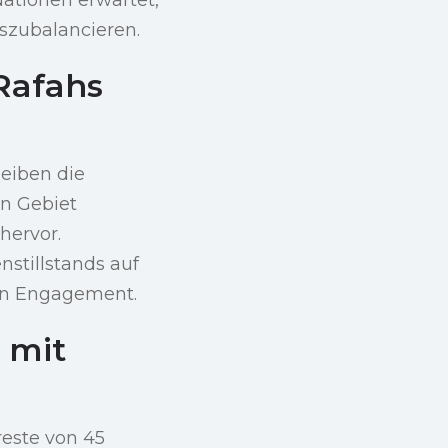
szubalancieren.
 Rafahs
eiben die
en Gebiet
hervor.
stillstands auf
en Engagement.
e mit
reste von 45