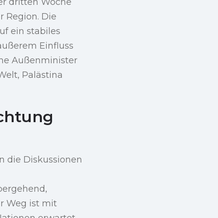
der dritten Woche
r Region. Die
f ein stabiles
 äußerem Einfluss
che Außenminister
elt, Palästina
ichtung
n die Diskussionen
übergehend,
r Weg ist mit
Nationen erwartet,