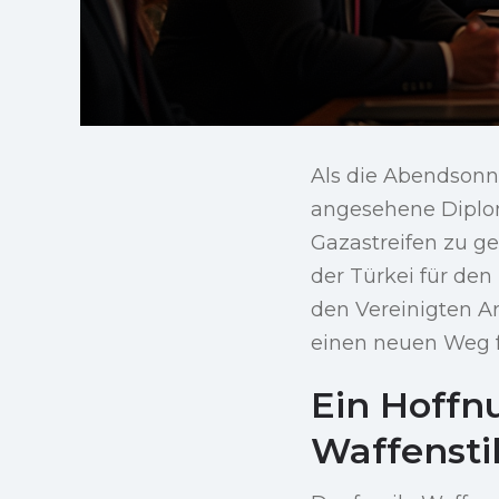
Als die Abendsonne
angesehene Diplom
Gazastreifen zu ge
der Türkei für de
den Vereinigten A
einen neuen Weg f
Ein Hoffn
Waffensti