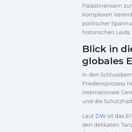
Palästinensern zu
komplexen Vereinb
politischer Spann
historischen Leids.
Blick in d
globales
In den Schlussbeme
Friedensprozess h
internationale Gem
und die Schutzhalt
Laut
DW
ist das E
den delikaten Tanz 