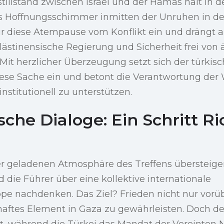
stillstand zwischen Israel und der Hamas hält in 
ls Hoffnungsschimmer inmitten der Unruhen in de
für diese Atempause vom Konflikt ein und drängt au
ästinensische Regierung und Sicherheit frei von
Mit herzlicher Überzeugung setzt sich der türkis
ese Sache ein und betont die Verantwortung der W
institutionell zu unterstützen.
sche Dialoge: Ein Schritt R
ber geladenen Atmosphäre des Treffens übersteige
 die Führer über eine kollektive internationale
uppe nachdenken. Das Ziel? Frieden nicht nur vor
haftes Element in Gaza zu gewährleisten. Doch de
rt, während die Türkei das Mandat der Vereinten 