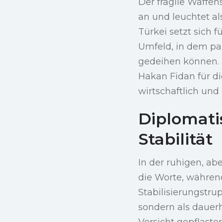
Der fragile Waffen
an und leuchtet a
Türkei setzt sich 
Umfeld, in dem pal
gedeihen können. 
Hakan Fidan für di
wirtschaftlich und 
Diplomati
Stabilität
In der ruhigen, a
die Worte, während
Stabilisierungstr
sondern als dauer
Vorsicht gepflaste