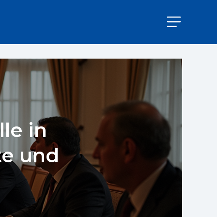
le in
te und