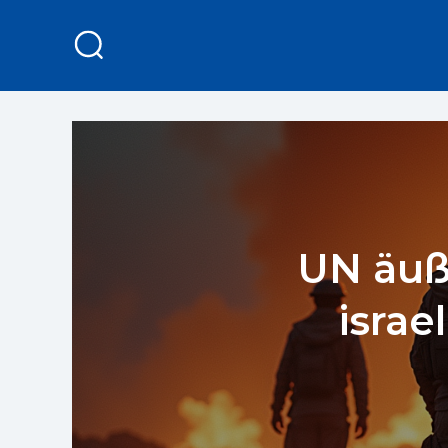
UN äuß
israe