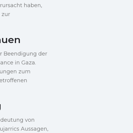
erursacht haben,
 zur
auen
ur Beendigung der
nance in Gaza.
ühungen zum
etroffenen
g
Bedeutung von
ujarrics Aussagen,