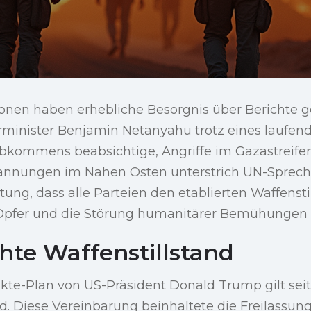
ionen haben erhebliche Besorgnis über Berichte g
erminister Benjamin Netanyahu trotz eines laufen
abkommens beabsichtige, Angriffe im Gazastreife
pannungen im Nahen Osten unterstrich UN-Sprec
tung, dass alle Parteien den etablierten Waffensti
 Opfer und die Störung humanitärer Bemühungen 
hte Waffenstillstand
te-Plan von US-Präsident Donald Trump gilt seit
nd. Diese Vereinbarung beinhaltete die Freilassung