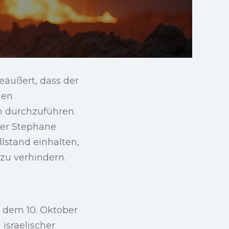
eäußert, dass der
den
n durchzuführen.
her Stephane
llstand einhalten,
zu verhindern.
 dem 10. Oktober
 israelischer