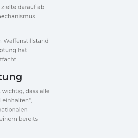
ielte darauf ab,
mechanismus
 Waffenstillstand
uptung hat
facht.
ltung
 wichtig, dass alle
 einhalten“,
nationalen
einem bereits