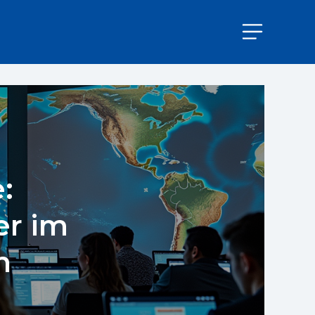
:
er im
n