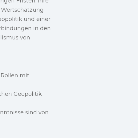
ngen Fristen. Ihre
e Wertschätzung
opolitik und einer
rbindungen in den
alismus von
 Rollen mit
chen Geopolitik
nntnisse sind von