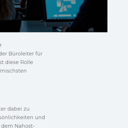
r
der Büroleiter für
ist diese Rolle
amischsten
ter dabei zu
sönlichkeiten und
t dem Nahost-