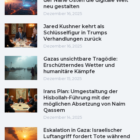
der Nahe Osten die digitale Welt
neu gestalten
Dezember 16, 2025
Jared Kushner kehrt als
Schlüsselfigur in Trumps
Verhandlungen zurück
Dezember 16, 2025
Gazas unsichtbare Tragödie:
Erschütterndes Wetter und
humanitäre Kämpfe
Dezember 15, 2025
Irans Plan: Umgestaltung der
Hisbollah-Führung mit der
möglichen Absetzung von Naim
Qassem
Dezember 14, 2025
Eskalation in Gaza: Israelischer
Luftangriff fordert Tote während