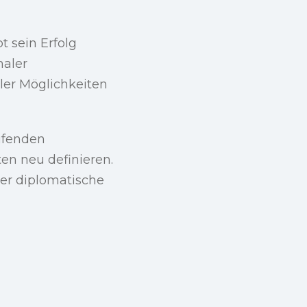
 sein Erfolg
naler
ler Möglichkeiten
ufenden
n neu definieren.
der diplomatische