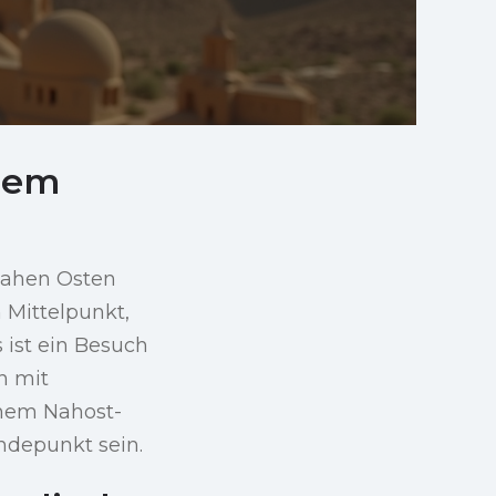
ohem
Nahen Osten
m Mittelpunkt,
 ist ein Besuch
n mit
inem Nahost-
ndepunkt sein.