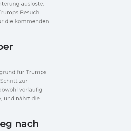
hterung auslöste.
t Trumps Besuch
 für die kommenden
ber
ergrund für Trumps
Schritt zur
obwohl vorläufig,
, und nährt die
eg nach