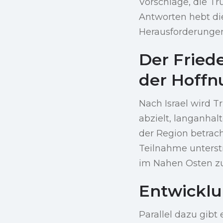
Vorschläge, die T
Antworten hebt die
Herausforderungen,
Der Fried
der Hoff
Nach Israel wird 
abzielt, langanhalt
der Region betrach
Teilnahme unterst
im Nahen Osten z
Entwicklu
Parallel dazu gibt