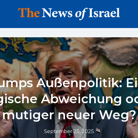
umps Außenpolitik: E
egische Abweichung od
mutiger neuer Weg?
September 25, 2025