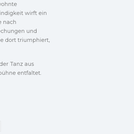
wohnte
ndigkeit wirft ein
fe nach
rechungen und
e dort triumphiert,
nder Tanz aus
ühne entfaltet.