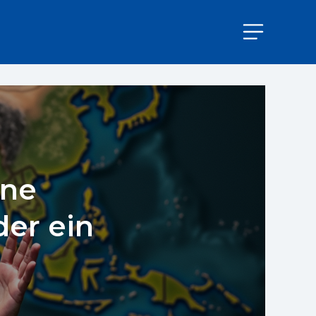
ine
er ein