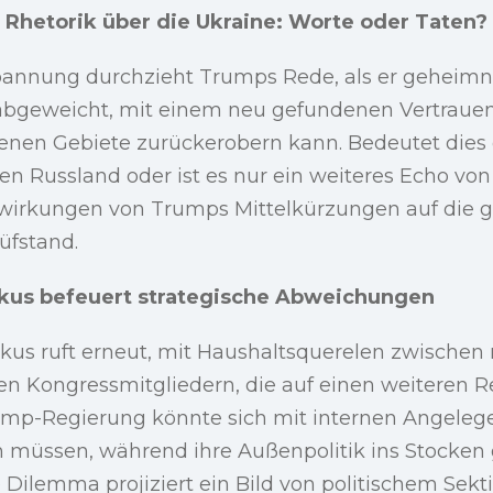
 Rhetorik über die Ukraine: Worte oder Taten?
pannung durchzieht Trumps Rede, als er geheimni
abgeweicht, mit einem neu gefundenen Vertrauen 
orenen Gebiete zurückerobern kann. Bedeutet dies
en Russland oder ist es nur ein weiteres Echo vo
swirkungen von Trumps Mittelkürzungen auf die gl
üfstand.
kus befeuert strategische Abweichungen
okus ruft erneut, mit Haushaltsquerelen zwischen
n Kongressmitgliedern, die auf einen weiteren Re
ump-Regierung könnte sich mit internen Angeleg
 müssen, während ihre Außenpolitik ins Stocken g
 Dilemma projiziert ein Bild von politischem Sekt