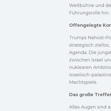
Weltbühne und deu
Führungsrolle hin.
Offengelegte Kon
Trumps Nahost-Pol
strategisch ziello
Agenda. Die jüngs
zwischen Israel un
nuklearen Ambition
israelisch-palästi
Machtspiele.
Das große Treffe
Alles Augen sind 