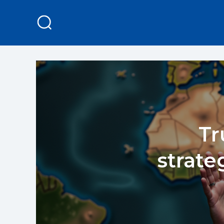
Tr
strat