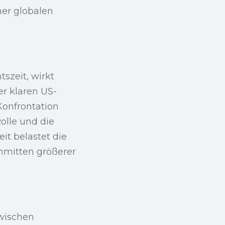
ner globalen
szeit, wirkt
er klaren US-
Konfrontation
olle und die
it belastet die
inmitten größerer
zwischen