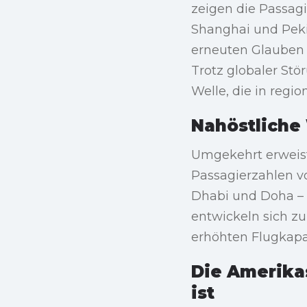
zeigen die Passag
Shanghai und Peki
erneuten Glauben a
Trotz globaler Stö
Welle, die in regio
Nahöstliche
Umgekehrt erweist
Passagierzahlen v
Dhabi und Doha – ü
entwickeln sich z
erhöhten Flugkapa
Die Amerikas
ist