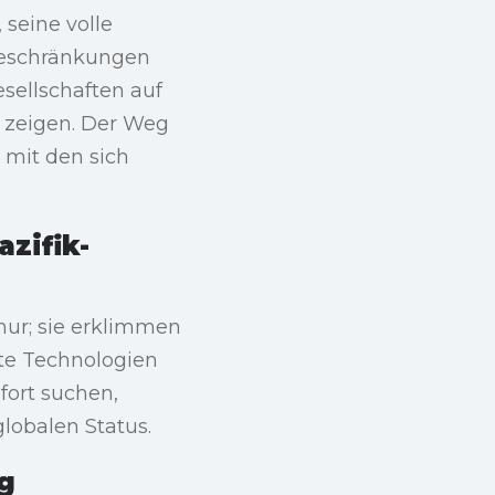
 seine volle
Beschränkungen
sellschaften auf
u zeigen. Der Weg
 mit den sich
zifik-
ur; sie erklimmen
rte Technologien
ort suchen,
globalen Status.
lg