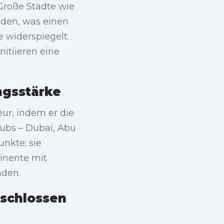
Große Städte wie
nden, was einen
 widerspiegelt.
nitiieren eine
ngsstärke
ur, indem er die
Hubs – Dubai, Abu
unkte; sie
inente mit
nden.
eschlossen