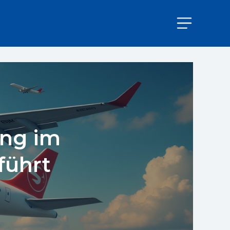
ng im
führt