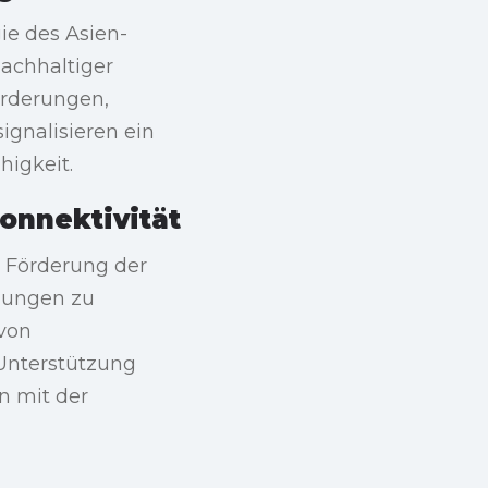
gie des Asien-
achhaltiger
orderungen,
signalisieren ein
igkeit.
onnektivität
r Förderung der
gungen zu
 von
 Unterstützung
n mit der