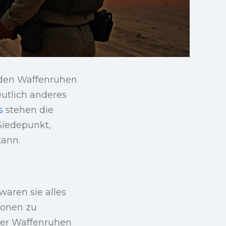
nden Waffenruhen
eutlich anderes
s
stehen die
Siedepunkt,
kann.
waren sie alles
tionen zu
 der Waffenruhen