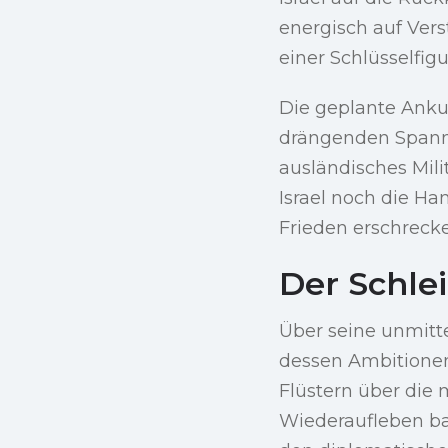
energisch auf Vers
einer Schlüsselfig
Die geplante Ankun
drängenden Spannu
ausländisches Mili
Israel noch die Ha
Frieden erschreck
Der Schle
Über seine unmitte
dessen Ambitione
Flüstern über die 
Wiederaufleben bal