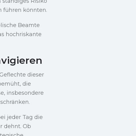
ständiges Risiko
n führen könnten.
aelische Beamte
s hochriskante
vigieren
Geflechte dieser
 bemüht, die
se, insbesondere
nschränken.
ei jeder Tag die
r dehnt. Ob
ategische