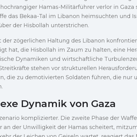
 hochrangiger Hamas-Militärführer verlor in Gaza 
ffe das Bekaa-Tal im Libanon heimsuchten und Isr
er der Hisbollah unterstrichen.
it der zögerlichen Haltung des Libanon konfrontier
t hat, die Hisbollah im Zaum zu halten, eine Her
tische Dynamiken und wirtschaftliche Turbulenzen
Streitkräfte stehen vor strukturellen Herausforder
n, die zu demotivierten Soldaten führen, die nur
.
lexe Dynamik von Gaza
zenario komplizierter. Die zweite Phase der Waffe
der an der Unwilligkeit der Hamas scheitert, mit
kehr der Leichen von Geiseln wartet, reagiert das 