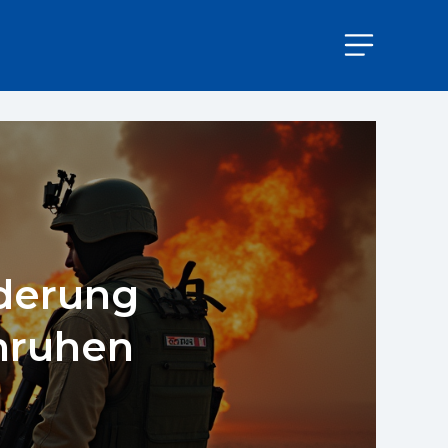
nderung
nruhen