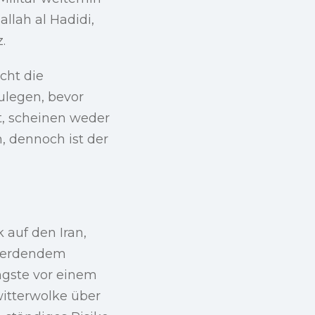
llah al Hadidi,
.
cht die
ulegen, bevor
bt, scheinen weder
, dennoch ist der
 auf den Iran,
 werdendem
ngste vor einem
witterwolke über