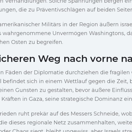
n Verhandlungen. Solche Spannungen bergen ein 
ungen, die zu Präventivschlägen auf beiden Seite
amerikanischer Militärs in der Region äußern isr
as wahrgenommene Unvermögen Washingtons, da
hen Osten zu begreifen.
icheren Weg nach vorne na
n Fäden der Diplomatie durchziehen die fragilen 
l befindet sich in einem Wettlauf gegen die Zeit,
inen Gunsten zu gestalten, bevor äußere Einflüs
 Kräften in Gaza, seine strategische Dominanz ei
rieden ruht prekär auf des Messers Schneide, wob
 die dieses regionale Netz zusammenhalten, weite
oder Chaos siegt, bleibt ungewiss, aber Israels str