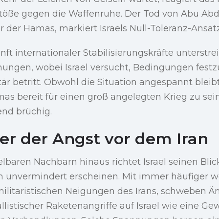
töße gegen die Waffenruhe. Der Tod von Abu Abda
ur der Hamas, markiert Israels Null-Toleranz-Ansatz
ft internationaler Stabilisierungskräfte unterstrei
ngen, wobei Israel versucht, Bedingungen festz
tär betritt. Obwohl die Situation angespannt blei
mas bereit für einen groß angelegten Krieg zu sein
end brüchig.
ier der Angst vor dem Iran
lbaren Nachbarn hinaus richtet Israel seinen Blick
n unvermindert erscheinen. Mit immer häufiger
militaristischen Neigungen des Irans, schweben Ä
listischer Raketenangriffe auf Israel wie eine Ge