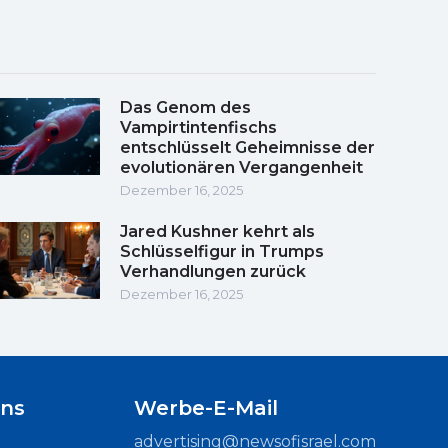
Das Genom des
Vampirtintenfischs
entschlüsselt Geheimnisse der
evolutionären Vergangenheit
Dezember 16, 2025
Jared Kushner kehrt als
Schlüsselfigur in Trumps
Verhandlungen zurück
Dezember 16, 2025
uns
Werbe-E-Mail
advertising@newsofisrael.com