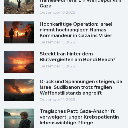
Hamas-Führers: Ein Wendepunkt in
Gaza
Dezember 16, 2025
Hochkarätige Operation: Israel
nimmt hochrangigen Hamas-
Kommandeur in Gaza ins Visier
Dezember 15, 2025
Steckt Iran hinter dem
Blutvergießen am Bondi Beach?
Dezember 15, 2025
Druck und Spannungen steigen, da
Israel Südlibanon trotz fragilen
Waffenstillstands angreift
Dezember 14, 2025
Tragisches Patt: Gaza-Anschrift
verweigert junger Krebspatientin
lebenswichtige Pflege