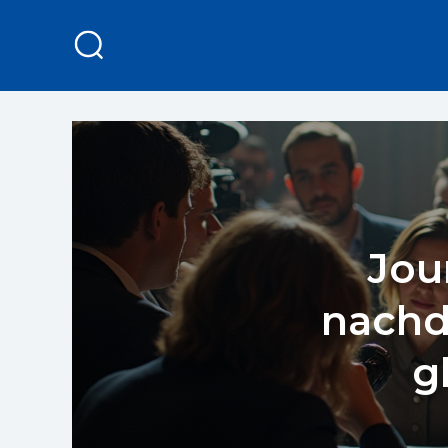
Jour
nachd
g