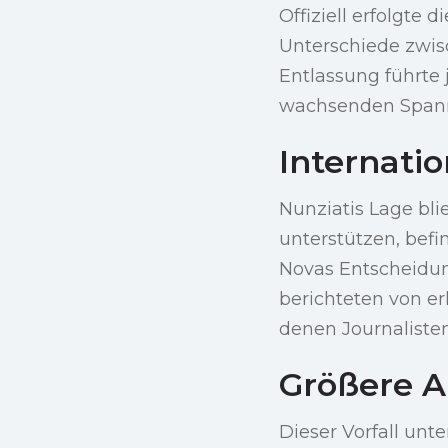
Offiziell erfolgte 
Unterschiede zwisc
Entlassung führte 
wachsenden Spannun
Internati
Nunziatis Lage bli
unterstützen, befi
Novas Entscheidung
berichteten von er
denen Journalisten
Größere 
Dieser Vorfall unt