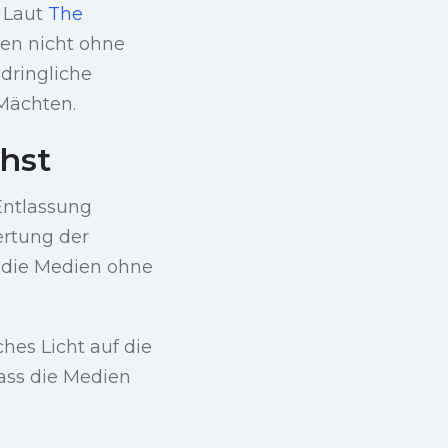
 Laut
The
gen nicht ohne
ndringliche
 Mächten.
hst
 Entlassung
ertung der
s die Medien ohne
hes Licht auf die
dass die Medien