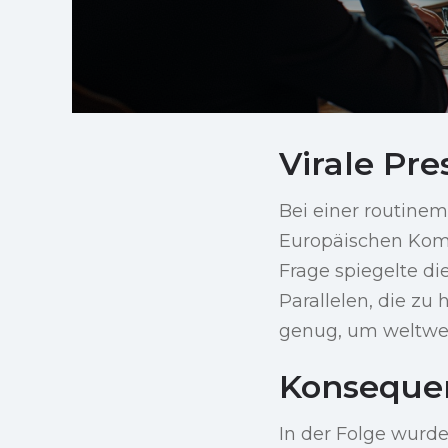
Virale Pr
Bei einer routinem
Europäischen Komm
Frage spiegelte d
Parallelen, die zu 
genug, um weltwei
Konsequen
In der Folge wurd