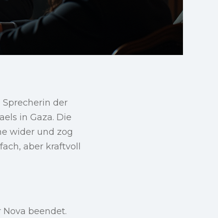
e Sprecherin der
els in Gaza. Die
ne wider und zog
ach, aber kraftvoll
r Nova beendet.