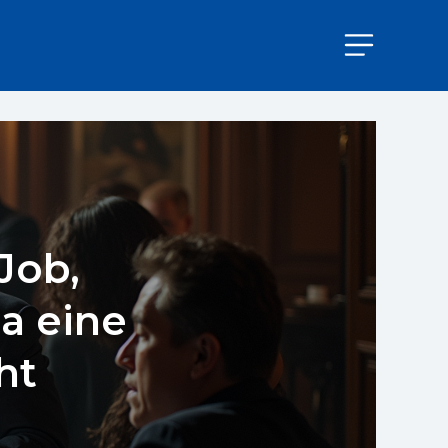
 Job,
a eine
ht