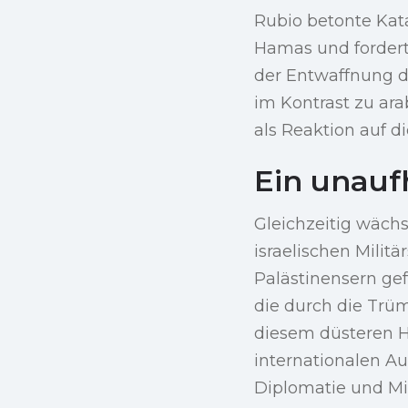
Rubio betonte Kata
Hamas und forderte
der Entwaffnung d
im Kontrast zu ar
als Reaktion auf d
Ein unauf
Gleichzeitig wächs
israelischen Milit
Palästinensern gef
die durch die Trüm
diesem düsteren Hi
internationalen A
Diplomatie und Mil