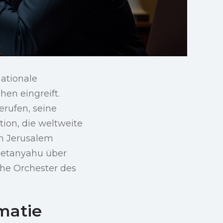
ationale
en eingreift.
erufen, seine
tion, die weltweite
In Jerusalem
 Netanyahu über
che Orchester des
matie