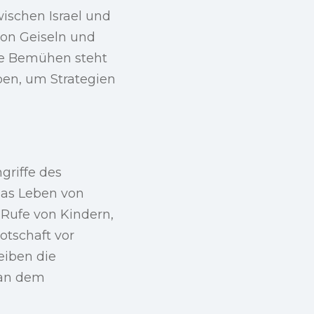
ischen Israel und
von Geiseln und
he Bemühen steht
ben, um Strategien
griffe des
 das Leben von
 Rufe von Kindern,
otschaft vor
eiben die
 an dem