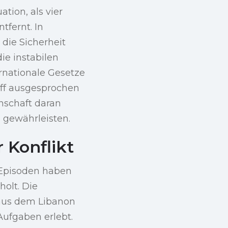
tion, als vier
fernt. In
 die Sicherheit
die instabilen
rnationale Gesetze
riff ausgesprochen
inschaft daran
u gewährleisten.
 Konflikt
e Episoden haben
holt. Die
 aus dem Libanon
Aufgaben erlebt.