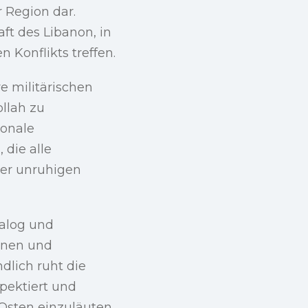
r Region dar.
ft des Libanon, in
 Konflikts treffen.
e militärischen
ollah zu
ionale
 die alle
ser unruhigen
ialog und
nnen und
dlich ruht die
spektiert und
Osten einzuläuten.