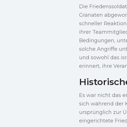
Die Friedenssoldate
Granaten abgeworf
schneller Reaktion
ihrer Teammitgliede
Bedingungen, unte
solche Angriffe un
und sowohl das isr
erinnert, ihre Vera
Historisc
Es war nicht das e
sich während der K
ursprünglich zur 
eingerichtete Frie