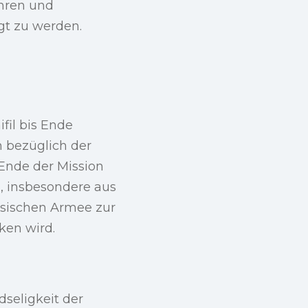
ahren und
igt zu werden.
fil bis Ende
n bezüglich der
 Ende der Mission
, insbesondere aus
esischen Armee zur
ken wird.
dseligkeit der