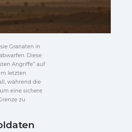
sie Granaten in
abwarfen. Diese
ten Angriffe” auf
m letzten
all, während die
 um eine sichere
 Grenze zu
soldaten