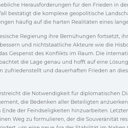
erhebliche Herausforderungen für den Frieden in de
fall bestätigt die komplexe geopolitische Landscha
ngen häufig auf die harten Realitäten eines langen
esische Regierung ihre Bemühungen fortsetzt, ihr
bessern und nichtstaatliche Akteure wie die Hisb
das Gespenst des Konflikts im Raum. Die internat
chtet die Lage genau und hofft auf eine Lösung,
en zufriedenstellt und dauerhaften Frieden an die
erstreicht die Notwendigkeit für diplomatischen D
gement, die Bedenken aller Beteiligten anzuerke
in Ende der Feindseligkeiten hinzuarbeiten. Letzten
inen Weg zu formulieren, der die Souveränität re
rdert, um eine neue Ära der Stabilität im Nahen 