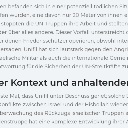
n befanden sich in einer potenziell tödlichen Situa
en wurden, eine davon nur 20 Meter von ihnen ent
 stoppten die UN-Truppen ihre Arbeit und stellten
r über alles andere. Dieser Vorfall unterstreicht 
r denen Friedensschützer operieren, obwohl inte
tersagen. Unifil hat sich lautstark gegen den Ang
aelische Militär als auch die internationale Geme
ntwortung für die Sicherheit der UN-Streitkräfte z
her Kontext und anhaltender
rste Mal, dass Unifil unter Beschuss geriet; solch
onflikte zwischen Israel und der Hisbollah wieder
Überwachung des Rückzugs israelischer Truppen
denstruppe hat eine komplexe Entwicklung ihrer 