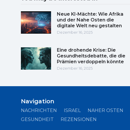
Neue KI-Mächte: Wie Afrika
und der Nahe Osten die
digitale Welt neu gestalten
Dezember 16, 2025
Eine drohende Krise: Die
Gesundheitsdebatte, die die
Prämien verdoppeln könnte
Dezember 16, 2025
Navigation
NACHRICHTEN
ISRAEL
NAHER OSTEN
GESUNDHEIT
REZENSIONEN