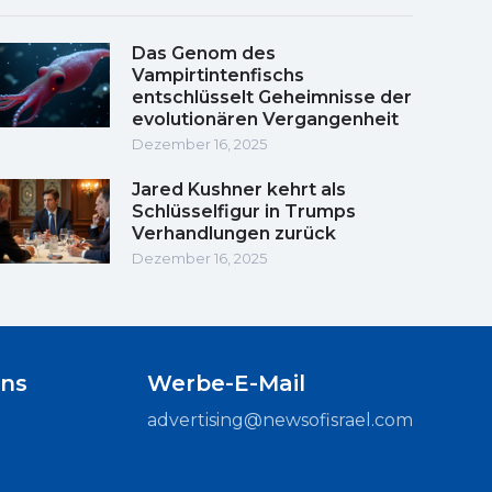
Das Genom des
Vampirtintenfischs
entschlüsselt Geheimnisse der
evolutionären Vergangenheit
Dezember 16, 2025
Jared Kushner kehrt als
Schlüsselfigur in Trumps
Verhandlungen zurück
Dezember 16, 2025
uns
Werbe-E-Mail
advertising@newsofisrael.com