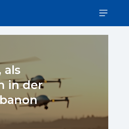
 als
 in der
ibanon