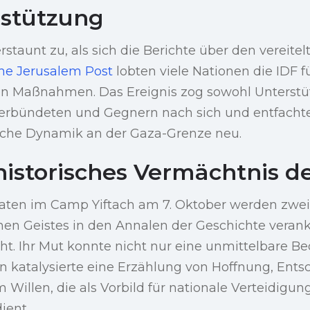
stützung
staunt zu, als sich die Berichte über den vereitel
he Jerusalem Post
lobten viele Nationen die IDF f
n Maßnahmen. Das Ereignis zog sowohl Unterstü
erbündeten und Gegnern nach sich und entfacht
ische Dynamik an der Gaza-Grenze neu.
 historisches Vermächtnis d
daten im Camp Yiftach am 7. Oktober werden zweif
en Geistes in den Annalen der Geschichte veranke
ht. Ihr Mut konnte nicht nur eine unmittelbare 
 katalysierte eine Erzählung von Hoffnung, Ents
 Willen, die als Vorbild für nationale Verteidigun
ient.