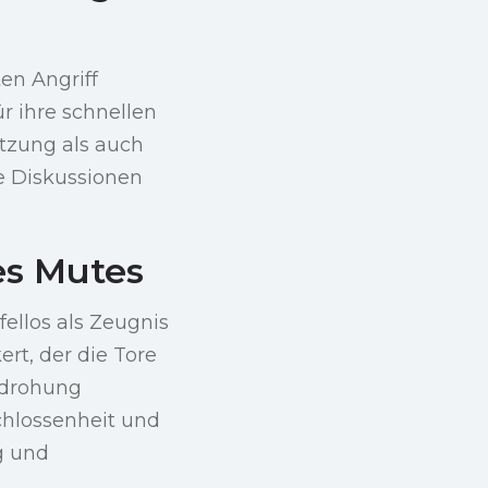
ten Angriff
ür ihre schnellen
tzung als auch
e Diskussionen
es Mutes
ellos als Zeugnis
rt, der die Tore
Bedrohung
chlossenheit und
g und