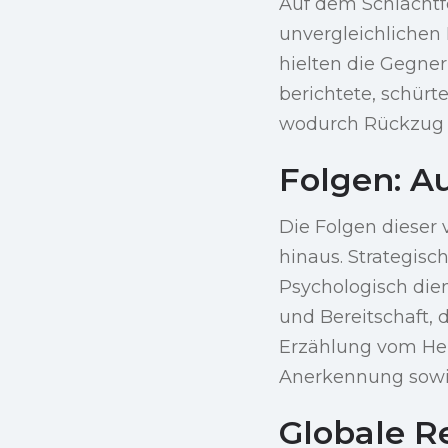
Auf dem Schlachtfe
unvergleichlichen
hielten die Gegner
berichtete, schürte
wodurch Rückzug o
Folgen: A
Die Folgen dieser
hinaus. Strategisc
Psychologisch dien
und Bereitschaft, 
Erzählung vom Hel
Anerkennung sowie 
Globale R