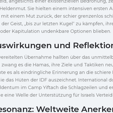
ld, angesichts einer existenziellen Bedrohung, z
 Heldenmut. Sie hielten einem intensiven ersten 
 mit einem Mut zurück, der schier grenzenlos schi
 der Geist, „bis zur letzten Kugel“ zu kämpfen, ih
der Kapitulation undenkbare Optionen blieben.
uswirkungen und Reflektio
 vereitelten Übernahme hallten über das unmitte
h zwang es die Hamas, ihre Ziele und Taktiken ne
te es als eindringliche Erinnerung an die schiere
die das Hüten der IDF auszeichnet. International d
dentum im Camp Yiftach die Schlagzeilen und er
eine Welle der Unterstützung für Israels Verteid
esonanz: Weltweite Anerk