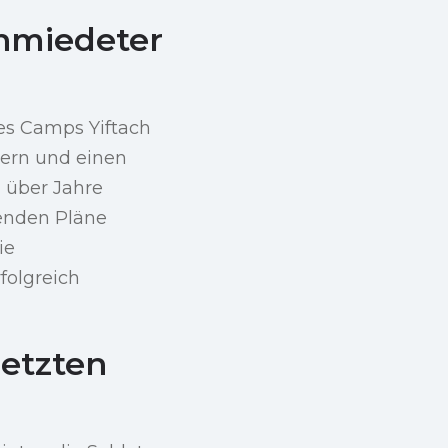
chmiedeter
es Camps Yiftach
chern und einen
z über Jahre
genden Pläne
ie
folgreich
letzten