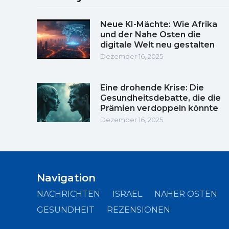
Neue KI-Mächte: Wie Afrika
und der Nahe Osten die
digitale Welt neu gestalten
Dezember 16, 2025
Eine drohende Krise: Die
Gesundheitsdebatte, die die
Prämien verdoppeln könnte
Dezember 16, 2025
Navigation
NACHRICHTEN
ISRAEL
NAHER OSTEN
GESUNDHEIT
REZENSIONEN