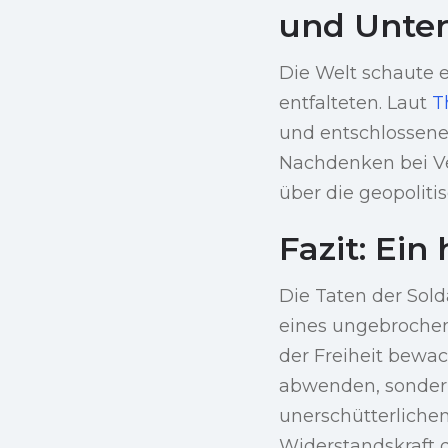
und Unter
Die Welt schaute er
entfalteten. Laut
T
und entschlossene
Nachdenken bei V
über die geopolit
Fazit: Ein
Die Taten der Sol
eines ungebrochen
der Freiheit bewac
abwenden, sondern
unerschütterlichem
Widerstandskraft d