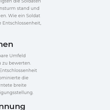
eigten die Soldaten
Ansturm stand und
en. Wie ein Soldat
re Entschlossenheit,
nen
lbare Umfeld
u zu bewerten.
 Entschlossenheit
ominierte die
ntete breite
igungsstellung.
ennung