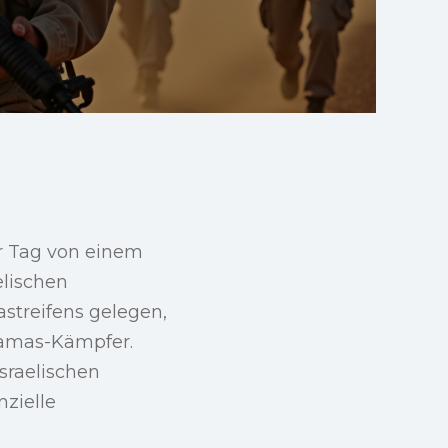
r Tag von einem
elischen
astreifens gelegen,
Hamas-Kämpfer.
sraelischen
nzielle