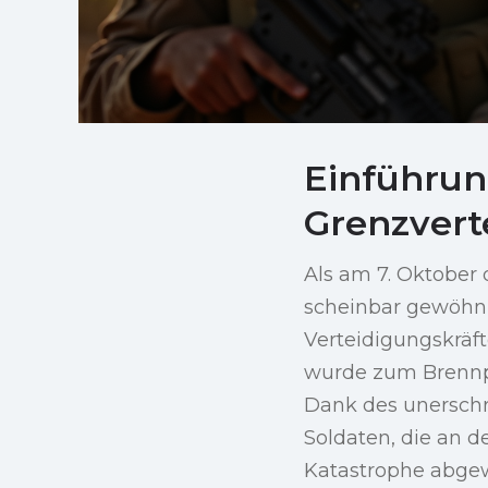
Einführun
Grenzvert
Als am 7. Oktober
scheinbar gewöhnli
Verteidigungskräft
wurde zum Brennpu
Dank des unerschr
Soldaten, die an d
Katastrophe abge