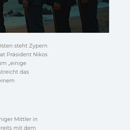
Osten steht Zypern
at Präsident Nikos
 um „einige
streicht das
 einem
iger Mittler in
ereits mit dem