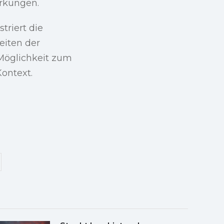
irkungen.
triert die
eiten der
e Möglichkeit zum
ontext.