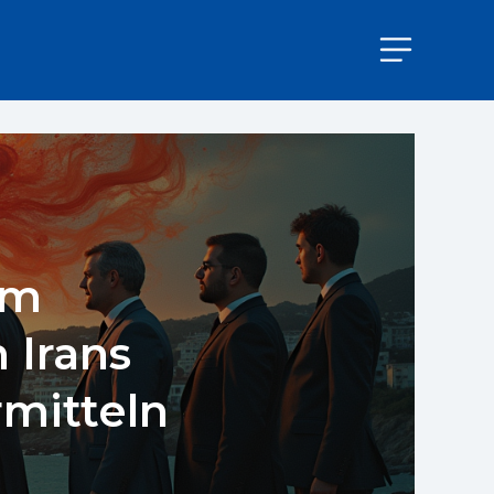
im
 Irans
rmitteln