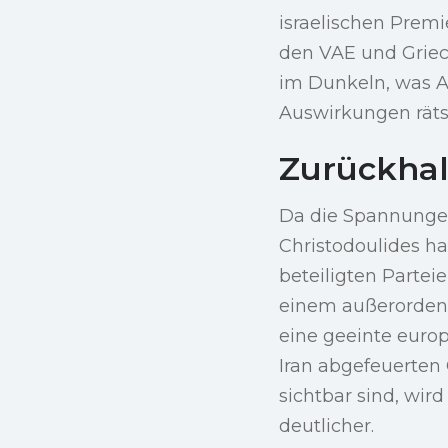
israelischen Prem
den VAE und Griec
im Dunkeln, was A
Auswirkungen rätse
Zurückha
Da die Spannungen 
Christodoulides ha
beteiligten Parteie
einem außerordent
eine geeinte europ
Iran abgefeuerten
sichtbar sind, wir
deutlicher.