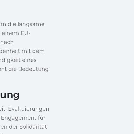
ern die langsame
ls einem EU-
 nach
edenheit mit dem
digkeit eines
ont die Bedeutung
zung
eit, Evakuierungen
in Engagement für
en der Solidarität