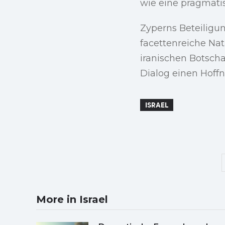
wie eine pragmati
Zyperns Beteiligun
facettenreiche Na
iranischen Botscha
Dialog einen Hoff
ISRAEL
More in Israel