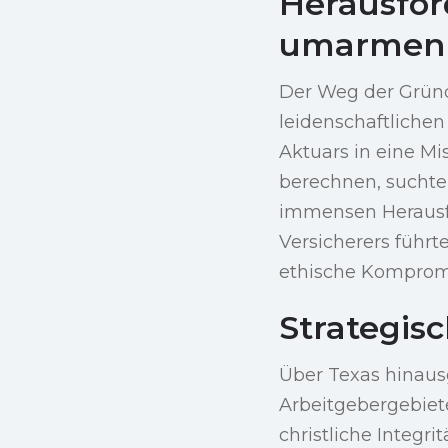
Herausfor
umarmen
Der Weg der Gründ
leidenschaftliche
Aktuars in eine M
berechnen, suchte 
immensen Herausfo
Versicherers führt
ethische Kompromi
Strategis
Über Texas hinaus
Arbeitgebergebiet
christliche Integr