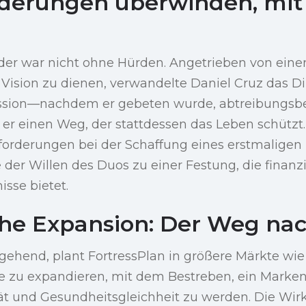
derungen überwinden, mit
er war nicht ohne Hürden. Angetrieben von eine
n Vision zu dienen, verwandelte Daniel Cruz das 
ission—nachdem er gebeten wurde, abtreibungsb
er einen Weg, der stattdessen das Leben schützt.
rderungen bei der Schaffung eines erstmaligen P
e der Willen des Duos zu einer Festung, die finanz
sse bietet.
che Expansion: Der Weg na
gehend, plant FortressPlan in größere Märkte wi
e zu expandieren, mit dem Bestreben, ein Marken
ität und Gesundheitsgleichheit zu werden. Die Wi