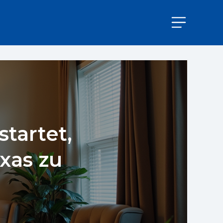
tartet,
xas zu