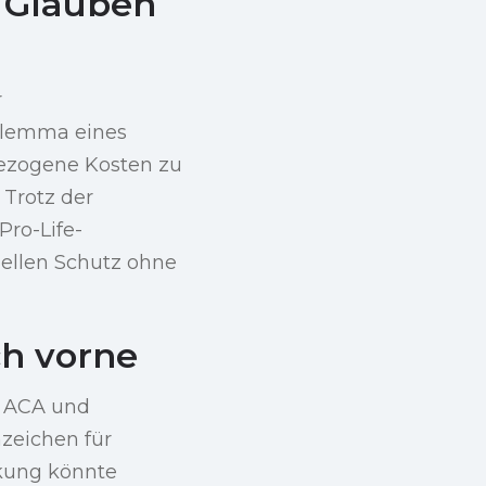
 Glauben
r
Dilemma eines
ezogene Kosten zu
 Trotz der
ro-Life-
iellen Schutz ohne
ch vorne
e ACA und
zeichen für
rkung könnte