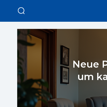
Neue P
um ka