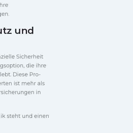
hre
gen.
utz und
ielle Sicherheit
soption, die ihre
ebt. Diese Pro-
rten ist mehr als
rsicherungen in
hik steht und einen