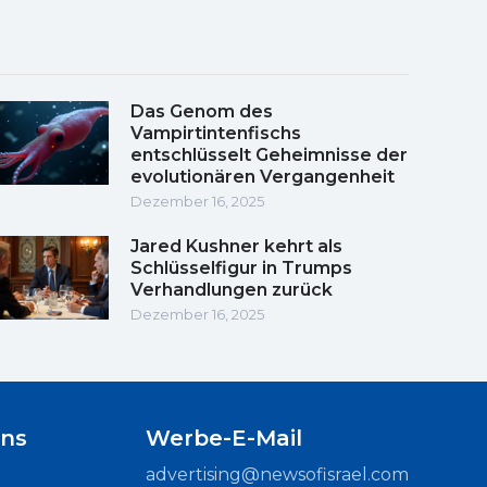
Das Genom des
Vampirtintenfischs
entschlüsselt Geheimnisse der
evolutionären Vergangenheit
Dezember 16, 2025
Jared Kushner kehrt als
Schlüsselfigur in Trumps
Verhandlungen zurück
Dezember 16, 2025
uns
Werbe-E-Mail
advertising@newsofisrael.com