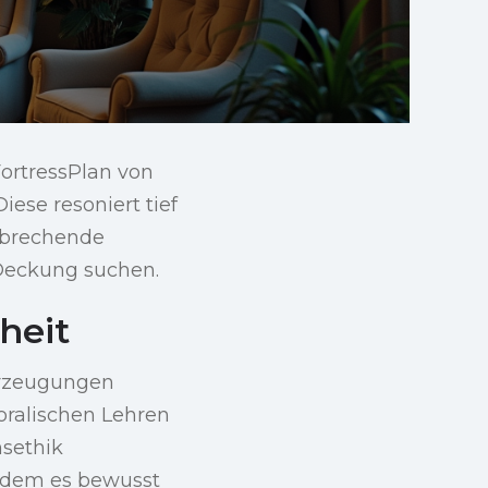
ortressPlan von
iese resoniert tief
nbrechende
e Deckung suchen.
heit
berzeugungen
moralischen Lehren
nsethik
indem es bewusst