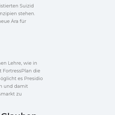
stierten Suizid
nzipien stehen.
neue Ära für
hen Lehre, wie in
t FortressPlan die
glicht es Presidio
en und damit
smarkt zu