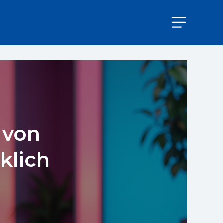
 von
klich