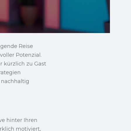
igende Reise
oller Potenzial.
r kürzlich zu Gast
rategien
h nachhaltig
ve hinter Ihren
klich motiviert,