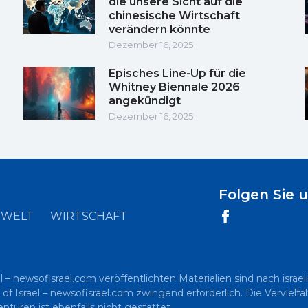
die unsere Sicht auf die
chinesische Wirtschaft
verändern könnte
Dezember 16, 2025
Episches Line-Up für die
Whitney Biennale 2026
angekündigt
Dezember 16, 2025
Folgen Sie 
WELT
WIRTSCHAFT
l – newsofisrael.com veröffentlichten Materialien sind nach is
 of Israel – newsofisrael.com zwingend erforderlich. Die Vervielf
uren ist ebenfalls nicht gestattet.