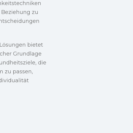
mkeitstechniken
e Beziehung zu
Entscheidungen
 Lösungen bietet
icher Grundlage
ndheitsziele, die
rm zu passen,
ividualität