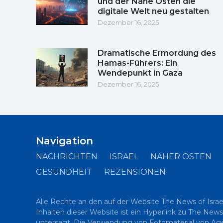
und der Nahe Osten die
digitale Welt neu gestalten
Dezember 16, 2025
Dramatische Ermordung des
Hamas-Führers: Ein
Wendepunkt in Gaza
Dezember 16, 2025
Navigation
NACHRICHTEN
ISRAEL
NAHER OSTEN
GESUNDHEIT
REZENSIONEN
Alle Rechte an den auf der Website The News of Israe
Inhalten dieser Website ist ein Hyperlink zu The News
untersagt. Die Verwendung von Fotomaterial von Agent