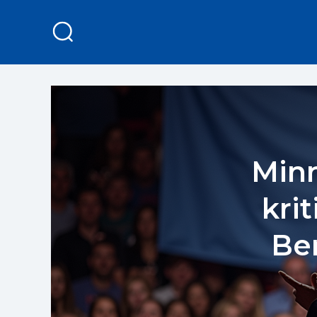
Minn
kri
Be