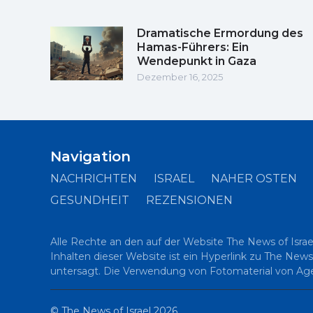
Dramatische Ermordung des
Hamas-Führers: Ein
Wendepunkt in Gaza
Dezember 16, 2025
Navigation
NACHRICHTEN
ISRAEL
NAHER OSTEN
GESUNDHEIT
REZENSIONEN
Alle Rechte an den auf der Website The News of Israe
Inhalten dieser Website ist ein Hyperlink zu The News
untersagt. Die Verwendung von Fotomaterial von Agent
©
The News of Israel
2026