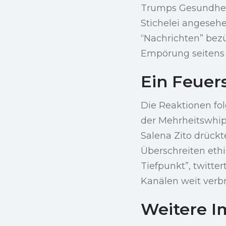
Trumps Gesundhei
Stichelei angeseh
“Nachrichten” bez
Empörung seitens 
Ein Feuer
Die Reaktionen fol
der Mehrheitswhip
Salena Zito drückte
Überschreiten eth
Tiefpunkt”, twitte
Kanälen weit verbr
Weitere I