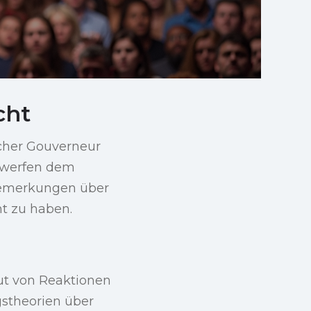
cht
scher Gouverneur
e werfen dem
 Bemerkungen über
t zu haben.
ut von Reaktionen
gstheorien über