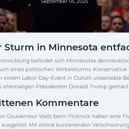
September 05, 2025
er Sturm in Minnesota entfa
 Entwicklung befindet sich Minnesotas demokrati
um eines politischen Wirbelsturms. Konservativ
ei einem Labor-Day-Event in Duluth unsensible
es ehemaligen Präsidenten Donald Trump gemach
rittenen Kommentare
n Gouverneur Walz beim Picknick haben eine Fl
n ausgelöst. Mit online kursierenden Verschwörun