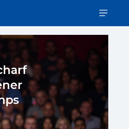
charf
ener
mps