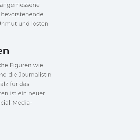
unangemessene
r bevorstehende
 Unmut und lösten
en
che Figuren wie
 die Journalistin
alz für das
en ist ein neuer
ocial-Media-