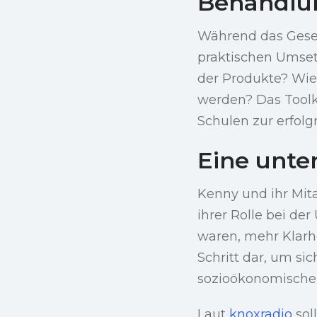
Behandlun
Während das Geset
praktischen Umsetz
der Produkte? Wie 
werden? Das Toolk
Schulen zur erfolg
Eine unte
Kenny und ihr Mita
ihrer Rolle bei de
waren, mehr Klarhe
Schritt dar, um si
sozioökonomische
Laut
knoxradio
sol