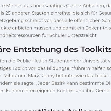
te Minnesotas hochkarätiges Gesetz Aufsehen, da 
s 25 anderen Staaten einreihte, die sich für Gesu
etzgebung schreibt vor, dass alle öffentlichen Sc
ukte anbieten müssen und damit ein Bekenntnis 
dheitsressourcen für Schüler unterstreicht.
äre Entstehung des Toolkit
ten die Public-Health-Studenten der Universität 
eitiges Toolkit vor, das Bildungseinführern helfen s
. Mitautorin Mary Kenny betonte, wie das Toolkit
t, indem sie sagte: „Jeder Bezirk kann bestimmte D
len kennen ihren eigenen Kontext und ihre Geme