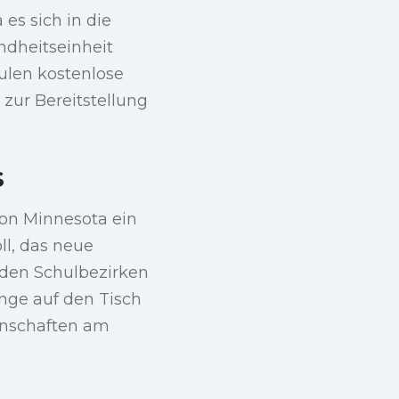
es sich in die
ndheitseinheit
hulen kostenlose
zur Bereitstellung
s
von Minnesota ein
oll, das neue
 den Schulbezirken
inge auf den Tisch
inschaften am