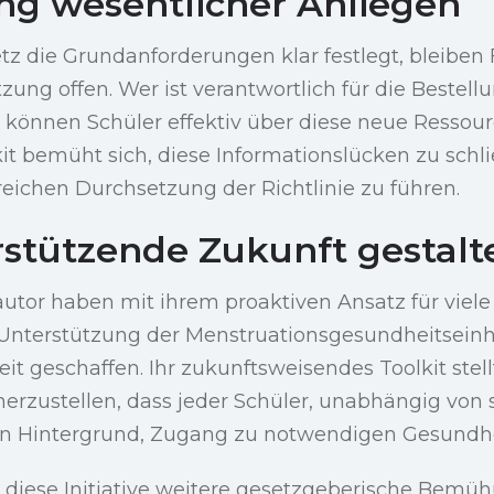
g wesentlicher Anliegen
z die Grundanforderungen klar festlegt, bleiben 
ung offen. Wer ist verantwortlich für die Bestel
können Schüler effektiv über diese neue Ressour
it bemüht sich, diese Informationslücken zu schl
reichen Durchsetzung der Richtlinie zu führen.
rstützende Zukunft gestalt
utor haben mit ihrem proaktiven Ansatz für viele 
r Unterstützung der Menstruationsgesundheitseinh
it geschaffen. Ihr zukunftsweisendes Toolkit stel
cherzustellen, dass jeder Schüler, unabhängig von
n Hintergrund, Zugang zu notwendigen Gesundhe
l diese Initiative weitere gesetzgeberische Bem