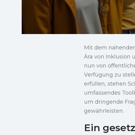
Mit dem nahenden 
Ära von Inklusion
nun von öffentlich
Verfügung zu stel
erfüllen, stehen S
umfassendes Toolki
um dringende Fra
gewährleisten.
Ein geset