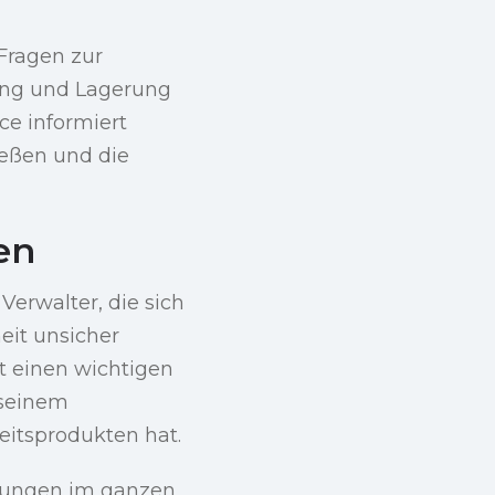
Fragen zur
lung und Lagerung
ce informiert
ießen und die
en
Verwalter, die sich
eit unsicher
lt einen wichtigen
 seinem
itsprodukten hat.
ühungen im ganzen