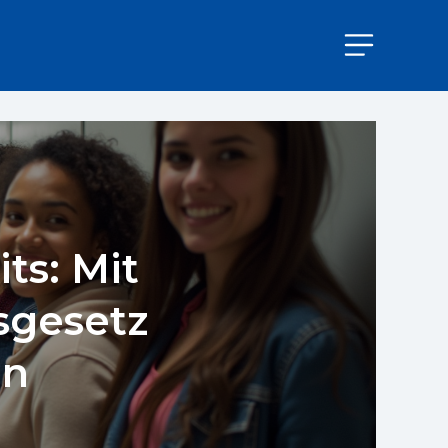
ts: Mit
sgesetz
en