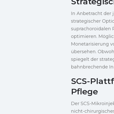
Strategisc
In Anbetracht der 
strategischer Opti
suprachoroidalen 
optimieren. Mögli
Monetarisierung v
übersehen. Obwohl
spiegelt der strat
bahnbrechende In
SCS-Plattf
Pflege
Der SCS-Mikroinjek
nicht-chirurgische