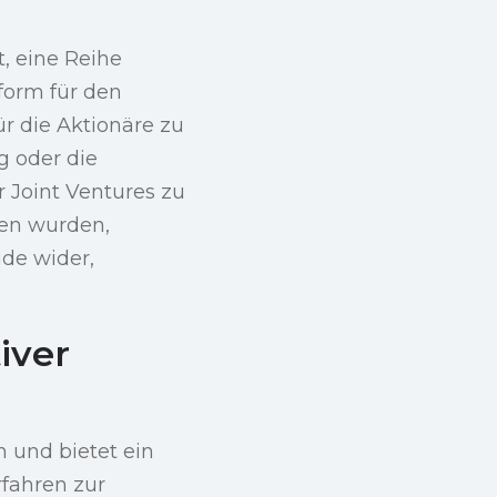
t, eine Reihe
tform für den
r die Aktionäre zu
g oder die
 Joint Ventures zu
fen wurden,
ide wider,
iver
 und bietet ein
rfahren zur