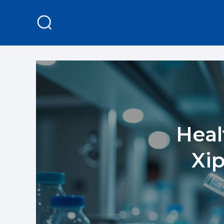
Heal
Xi