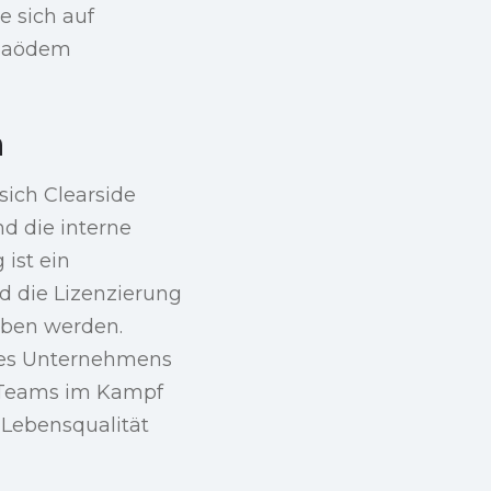
e sich auf
ulaödem
n
sich Clearside
nd die interne
ist ein
nd die Lizenzierung
ieben werden.
 des Unternehmens
 Teams im Kampf
Lebensqualität