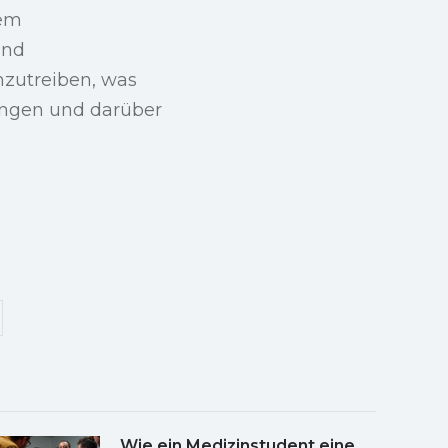
nem
und
zutreiben, was
ungen und darüber
Wie ein Medizinstudent eine