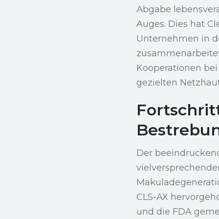
Abgabe lebensverä
Auges. Dies hat Cl
Unternehmen in de
zusammenarbeitet
Kooperationen bei
gezielten Netzhau
Fortschrit
Bestrebu
Der beeindruckend
vielversprechende
Makuladegeneratio
CLS-AX hervorgeho
und die FDA geme