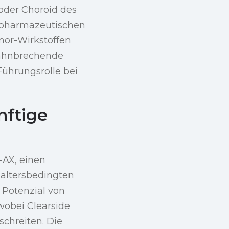
oder Choroid des
it pharmazeutischen
mor-Wirkstoffen
bahnbrechende
ührungsrolle bei
nftige
-AX, einen
altersbedingten
 Potenzial von
wobei Clearside
hreiten. Die