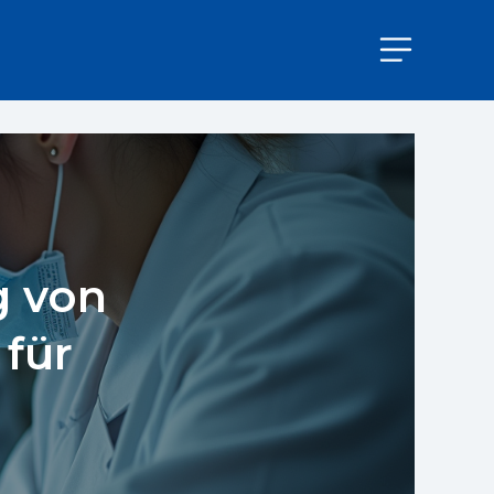
g von
für